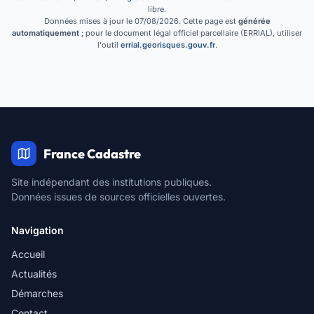
libre.
Données mises à jour le 07/08/2026. Cette page est
générée
automatiquement
; pour le document légal officiel parcellaire (ERRIAL), utiliser
l'outil
errial.georisques.gouv.fr
.
France Cadastre
Site indépendant des institutions publiques.
Données issues de sources officielles ouvertes.
Navigation
Accueil
Actualités
Démarches
Contact