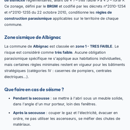
de sismicité
réglementaires, allant de
« 1 – très faible »
à
« 5 – forte »
.
Ce zonage, défini par le
BRGM
et codifié par les décrets n°2010-1254
et n°2010-1255 du 22 octobre 2010, conditionne les
règles de
construction parasismique
applicables sur le territoire de chaque
commune.
Zone sismique de Albignac
La commune de
Albignac
est classée en
zone 1 - TRES FAIBLE
. Le
risque est considéré comme
très faible
. Aucune obligation
parasismique spécifique ne s'applique aux habitations individuelles,
mais certaines règles minimales restent en vigueur pour les bâtiments
stratégiques (catégories IV : casernes de pompiers, centrales
électriques…).
Que faire en cas de séisme ?
Pendant la secousse
: se mettre à l'abri sous un meuble solide,
dans l'angle d'un mur porteur, loin des fenêtres.
Après la secousse
: couper le gaz et l'électricité, évacuer en
ordre, ne pas utiliser les ascenseurs, se méfier des chutes de
matériaux.