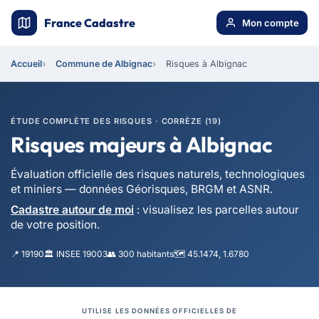
France Cadastre
Mon compte
Accueil
Commune de Albignac
Risques à Albignac
ÉTUDE COMPLÈTE DES RISQUES · CORRÈZE (19)
Risques majeurs à Albignac
Évaluation officielle des risques naturels, technologiques
et miniers — données Géorisques, BRGM et ASNR.
Cadastre autour de moi
: visualisez les parcelles autour
de votre position.
📍 19190
🏛️ INSEE 19003
👥 300 habitants
🗺️ 45.1474, 1.6780
UTILISE LES DONNÉES OFFICIELLES DE