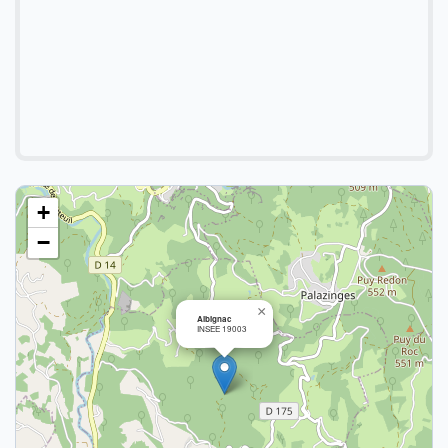
+
−
×
Albignac
INSEE 19003