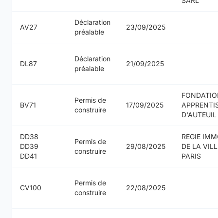
SARL
Déclaration
AV27
23/09/2025
préalable
Déclaration
DL87
21/09/2025
préalable
FONDATIO
Permis de
BV71
17/09/2025
APPRENTI
construire
D'AUTEUIL
DD38
REGIE IMM
Permis de
DD39
29/08/2025
DE LA VILL
construire
DD41
PARIS
Permis de
CV100
22/08/2025
construire