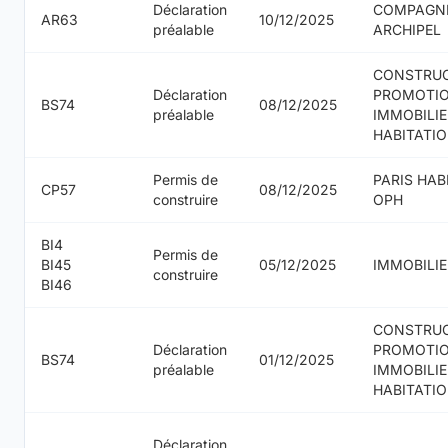
Déclaration
COMPAGNI
AR63
10/12/2025
préalable
ARCHIPEL
CONSTRU
Déclaration
PROMOTI
BS74
08/12/2025
préalable
IMMOBILIE
HABITATI
Permis de
PARIS HAB
CP57
08/12/2025
construire
OPH
BI4
Permis de
BI45
05/12/2025
IMMOBILIE
construire
BI46
CONSTRU
Déclaration
PROMOTI
BS74
01/12/2025
préalable
IMMOBILIE
HABITATI
Déclaration