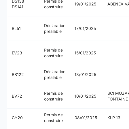
DS138
Permis de
19/01/2025
ABENEX V
DS141
construire
Déclaration
BL51
17/01/2025
préalable
Permis de
EV23
15/01/2025
construire
Déclaration
BS122
13/01/2025
préalable
Permis de
SCI MOZA
BV72
10/01/2025
construire
FONTAINE
Permis de
CY20
08/01/2025
KLP 13
construire