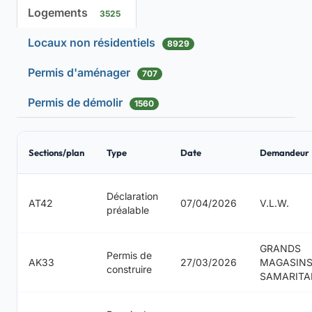
Logements
3525
Locaux non résidentiels
8929
Permis d'aménager
707
Permis de démolir
1560
Sections/plan
Type
Date
Demandeur
Déclaration
AT42
07/04/2026
V.L.W.
préalable
GRANDS
Permis de
AK33
27/03/2026
MAGASINS
construire
SAMARITA