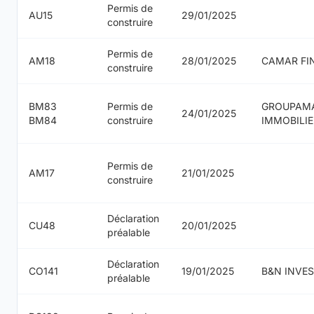
Permis de
AU15
29/01/2025
construire
Permis de
AM18
28/01/2025
CAMAR FI
construire
BM83
Permis de
GROUPAM
24/01/2025
BM84
construire
IMMOBILIE
Permis de
AM17
21/01/2025
construire
Déclaration
CU48
20/01/2025
préalable
Déclaration
CO141
19/01/2025
B&N INVE
préalable