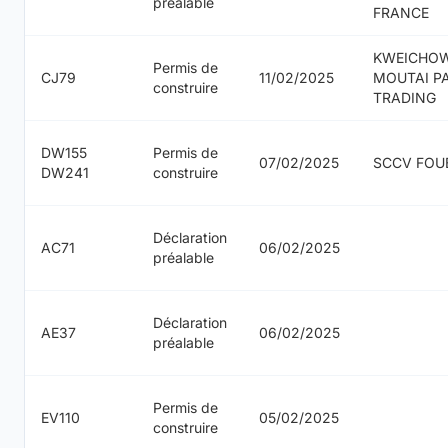
préalable
FRANCE
KWEICHO
Permis de
CJ79
11/02/2025
MOUTAI PA
construire
TRADING
DW155
Permis de
07/02/2025
SCCV FOU
DW241
construire
Déclaration
AC71
06/02/2025
préalable
Déclaration
AE37
06/02/2025
préalable
Permis de
EV110
05/02/2025
construire