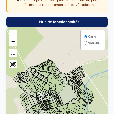
d'informations ou demander un relevé cadastral !
Plus de fonctionnalités
+
Carte
−
Satellite