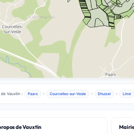
 de Vauxtin :
-
-
-
Paars
Courcelles-sur-Vesle
Dhuizel
Limé
propos de Vauxtin
Mairi