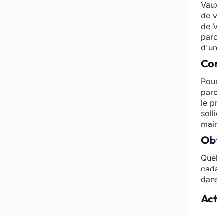
Vaux
de v
de V
parc
d'un
Con
Pour
parc
le p
soll
mair
Obt
Quel
cada
dans
Act