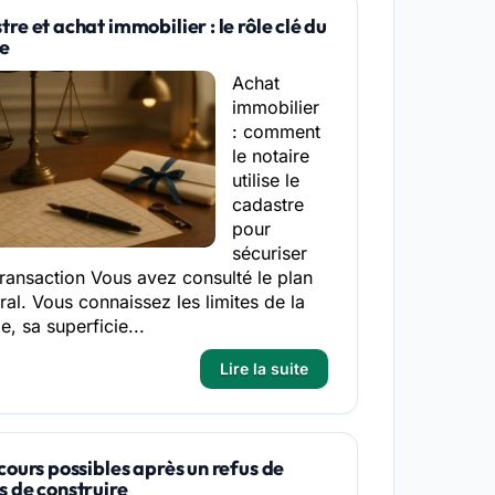
re et achat immobilier : le rôle clé du
re
Achat
immobilier
: comment
le notaire
utilise le
cadastre
pour
sécuriser
transaction Vous avez consulté le plan
ral. Vous connaissez les limites de la
e, sa superficie...
Lire la suite
cours possibles après un refus de
 de construire