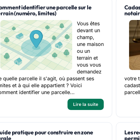
omment identifier une parcelle sur le
Cadast
errain (numéro, limites)
notai
Vous êtes
devant un
champ,
une maison
ou un
terrain et
vous vous
demandez
 quelle parcelle il s'agit, où passent ses
votre 
mites et à qui elle appartient ? Voici
cadast
omment identifier une parcelle...
parcell
Lire la suite
uide pratique pour construire en zone
Les re
urale
permis