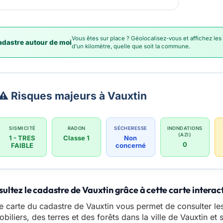
Vous êtes sur place ? Géolocalisez-vous et affichez les
dastre autour de moi
d'un kilomètre, quelle que soit la commune.
⚠️ Risques majeurs à Vauxtin
SISMICITÉ
RADON
SÉCHERESSE
INONDATIONS
(AZI)
1 - TRES
Classe 1
Non
0
FAIBLE
concerné
ultez le cadastre de Vauxtin grâce à cette carte interac
e carte du cadastre de Vauxtin vous permet de consulter le
biliers, des terres et des forêts dans la ville de Vauxtin et 