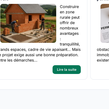
Construire
en zone
rurale peut
offrir de
nombreux
avantages
:
tranquillité,
rands espaces, cadre de vie apaisant… Mais
obstac
e projet exige aussi une bonne préparation.
immobi
ntre les démarches...
existe
Lire la suite