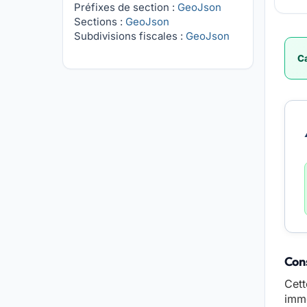
Préfixes de section :
GeoJson
Sections :
GeoJson
Subdivisions fiscales :
GeoJson
Ca
Cons
Cett
immo