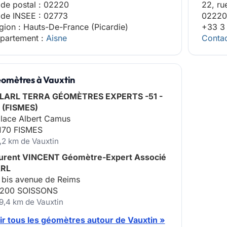
de postal : 02220
22, ru
de INSEE : 02773
02220
gion : Hauts-De-France (Picardie)
+33 3
partement :
Aisne
Contac
omètres à Vauxtin
LARL TERRA GÉOMÈTRES EXPERTS -51 -
 (FISMES)
place Albert Camus
170 FISMES
7,2 km de Vauxtin
urent VINCENT Géomètre-Expert Associé
RL
 bis avenue de Reims
200 SOISSONS
19,4 km de Vauxtin
ir tous les géomètres autour de Vauxtin »