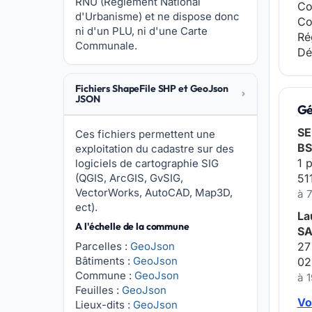
RNU (Réglement National
Co
d'Urbanisme) et ne dispose donc
Co
ni d'un PLU, ni d'une Carte
Ré
Communale.
Dé
Fichiers ShapeFile SHP et GeoJson
JSON
Gé
SE
Ces fichiers permettent une
BS
exploitation du cadastre sur des
1 
logiciels de cartographie SIG
(QGIS, ArcGIS, GvSIG,
51
VectorWorks, AutoCAD, Map3D,
à 
ect).
La
A l'échelle de la commune
SA
Parcelles :
GeoJson
27
Bâtiments :
GeoJson
02
Commune :
GeoJson
à 
Feuilles :
GeoJson
Vo
Lieux-dits :
GeoJson