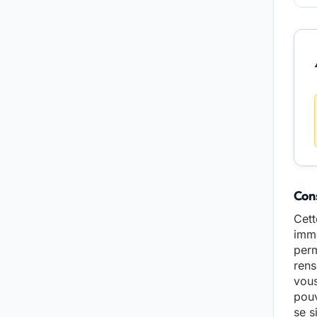
Cons
Cett
immo
perm
rens
vous
pouv
se s