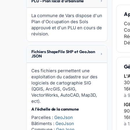
PLU - Plan local d'urbanisme
A 
La commune de Vars dispose d'un
Plan d'Occupation des Sols
Co
approuvé et d'un PLU en cours de
Co
révision.
Ré
Dé
Fichiers ShapeFile SHP et GeoJson
JSON
Gé
Ces fichiers permettent une
L'
exploitation du cadastre sur des
30
logiciels de cartographie SIG
16
(QGIS, ArcGIS, GvSIG,
VectorWorks, AutoCAD, Map3D,
à 
ect).
IG
A l'échelle de la commune
90
16
Parcelles :
GeoJson
Bâtiments :
GeoJson
à 
Commune :
GeoJson