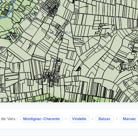
 de Vars :
-
-
-
Montignac-Charente
Vindelle
Balzac
Marsac