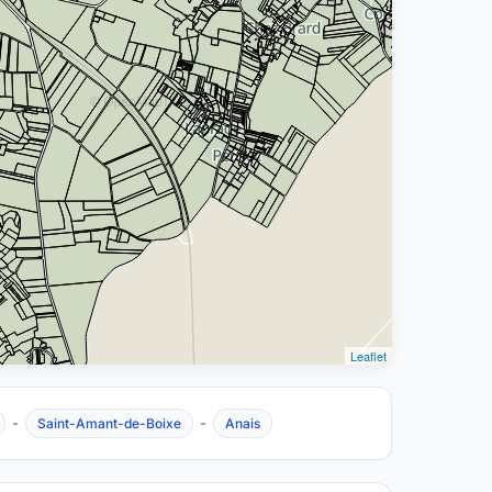
Leaflet
-
-
Saint-Amant-de-Boixe
Anais