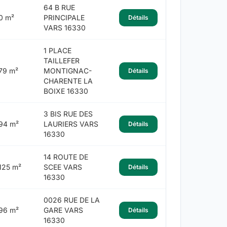
64 B RUE
0 m²
PRINCIPALE
Détails
VARS 16330
1 PLACE
TAILLEFER
79 m²
MONTIGNAC-
Détails
CHARENTE LA
BOIXE 16330
3 BIS RUE DES
94 m²
LAURIERS VARS
Détails
16330
14 ROUTE DE
125 m²
SCEE VARS
Détails
16330
0026 RUE DE LA
96 m²
GARE VARS
Détails
16330