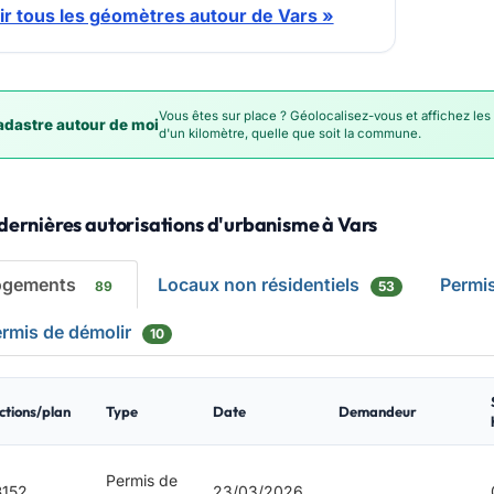
ir tous les géomètres autour de Vars »
Vous êtes sur place ? Géolocalisez-vous et affichez les
dastre autour de moi
d'un kilomètre, quelle que soit la commune.
dernières autorisations d'urbanisme à Vars
ogements
Locaux non résidentiels
Permi
89
53
rmis de démolir
10
ctions/plan
Type
Date
Demandeur
Permis de
152
23/03/2026