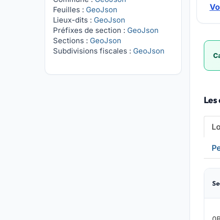
Vo
Feuilles :
GeoJson
Lieux-dits :
GeoJson
Préfixes de section :
GeoJson
Sections :
GeoJson
Subdivisions fiscales :
GeoJson
Ca
Les 
L
Pe
Se
0B