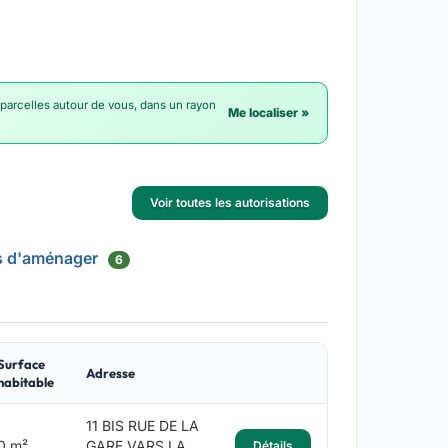
 parcelles autour de vous, dans un rayon
Me localiser »
Voir toutes les autorisations
s d'aménager
6
Surface
Adresse
habitable
11 BIS RUE DE LA
0 m²
GARE VARS LA
Détails