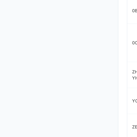
0
0
Z
Y
Y
ZE