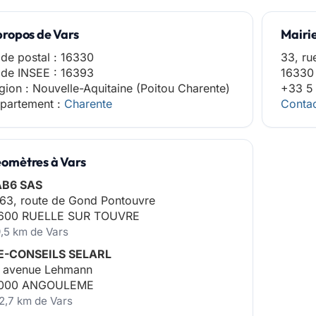
propos de Vars
Mairie
de postal : 16330
33, ru
de INSEE : 16393
16330
gion : Nouvelle-Aquitaine (Poitou Charente)
+33 5
partement :
Charente
Contac
omètres à Vars
AB6 SAS
63, route de Gond Pontouvre
600 RUELLE SUR TOUVRE
9,5 km de Vars
E-CONSEILS SELARL
 avenue Lehmann
000 ANGOULEME
12,7 km de Vars