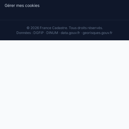
Gérer mes cookies
© 2026 France Cadastre. Tous droits réservés.
Données : DGFiP · DINUM · data.gouv.fr · georisques.gouv.fr