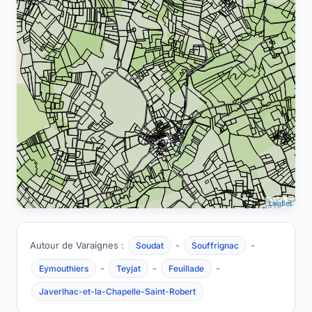
Leaflet
Autour de Varaignes :
-
-
Soudat
Souffrignac
-
-
-
Eymouthiers
Teyjat
Feuillade
Javerlhac-et-la-Chapelle-Saint-Robert