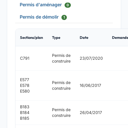
Permis d'aménager
0
Permis de démolir
1
Sections/plan
Type
Date
Demande
Permis de
C791
23/07/2020
construire
E577
Permis de
E578
16/06/2017
construire
E580
B183
Permis de
B184
26/04/2017
construire
B185