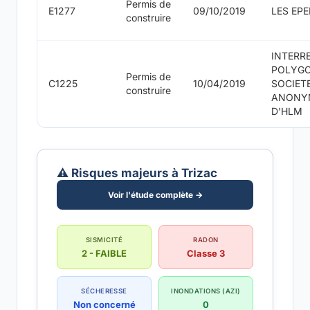
Permis de
E1277
09/10/2019
LES EPE
construire
INTERR
POLYG
Permis de
C1225
10/04/2019
SOCIET
construire
ANONY
D'HLM
⚠️ Risques majeurs à Trizac
Voir l'étude complète →
SISMICITÉ
RADON
2 - FAIBLE
Classe 3
SÉCHERESSE
INONDATIONS (AZI)
Non concerné
0