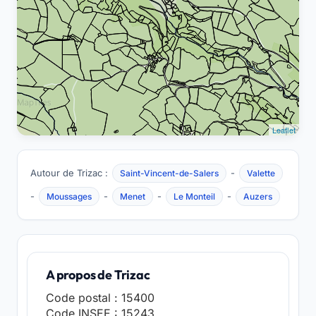
Leaflet
Autour de Trizac :
-
Saint-Vincent-de-Salers
Valette
-
-
-
-
Moussages
Menet
Le Monteil
Auzers
A propos de Trizac
Code postal : 15400
Code INSEE : 15243