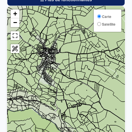
+
Carte
−
Satellite