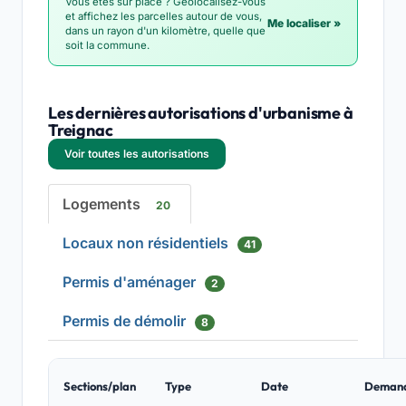
Vous êtes sur place ? Géolocalisez-vous
et affichez les parcelles autour de vous,
Me localiser »
dans un rayon d'un kilomètre, quelle que
soit la commune.
Les dernières autorisations d'urbanisme à
Treignac
Voir toutes les autorisations
Logements
20
Locaux non résidentiels
41
Permis d'aménager
2
Permis de démolir
8
Sections/plan
Type
Date
Deman