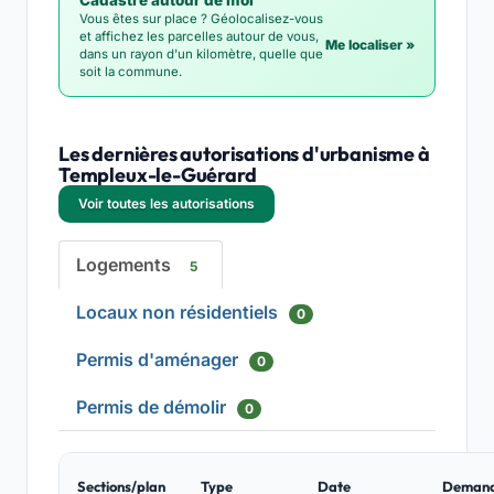
Cadastre autour de moi
Vous êtes sur place ? Géolocalisez-vous
et affichez les parcelles autour de vous,
Me localiser »
dans un rayon d'un kilomètre, quelle que
soit la commune.
Les dernières autorisations d'urbanisme à
Templeux-le-Guérard
Voir toutes les autorisations
Logements
5
Locaux non résidentiels
0
Permis d'aménager
0
Permis de démolir
0
Sections/plan
Type
Date
Deman