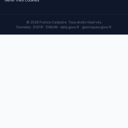
© 2026 France Cadastre. Tous droits réservés.
Données : DGFiP · DINUM · data.gouv.fr · georisques.gouv.fr