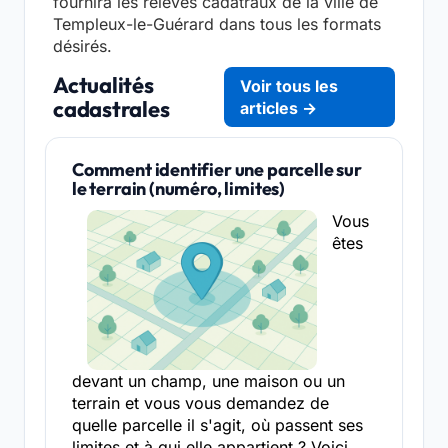
fournira les relevés cadatraux de la ville de
Templeux-le-Guérard dans tous les formats
désirés.
Actualités
Voir tous les
cadastrales
articles →
Comment identifier une parcelle sur
le terrain (numéro, limites)
Vous
êtes
devant un champ, une maison ou un
terrain et vous vous demandez de
quelle parcelle il s'agit, où passent ses
limites et à qui elle appartient ? Voici