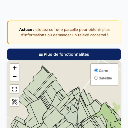
Astuce :
cliquez sur une parcelle pour obtenir plus
d'informations ou demander un relevé cadastral !
Plus de fonctionnalités
+
Carte
−
Satellite