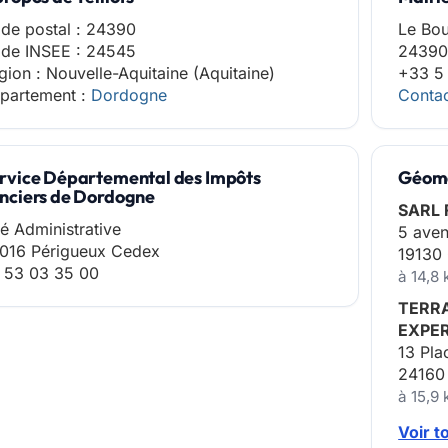
de postal : 24390
Le Bo
de INSEE : 24545
24390 
gion : Nouvelle-Aquitaine (Aquitaine)
+33 5
partement :
Dordogne
Contac
rvice Départemental des Impôts
Géomèt
nciers de Dordogne
SARL 
té Administrative
5 ave
016 Périgueux Cedex
19130
 53 03 35 00
à 14,8 
TERR
EXPER
13 Pl
24160
à 15,9 
Voir t