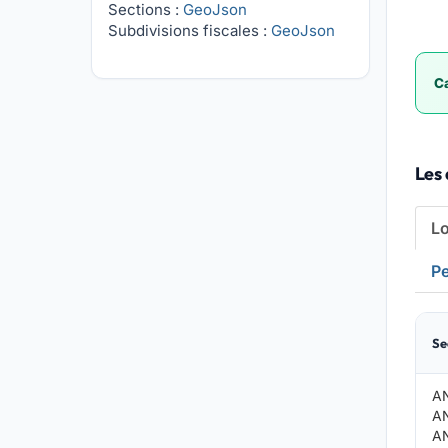
Sections :
GeoJson
Subdivisions fiscales :
GeoJson
Ca
Les 
L
Pe
Se
A
A
A