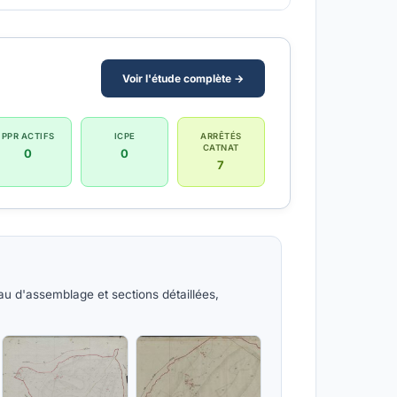
Voir l'étude complète →
PPR ACTIFS
ICPE
ARRÊTÉS
CATNAT
0
0
7
eau d'assemblage et sections détaillées,