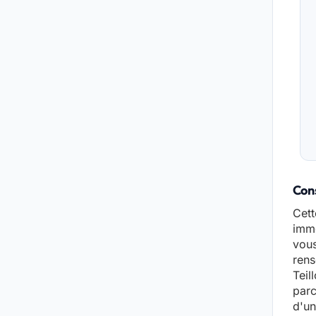
Cons
Cett
immo
vous
rens
Teil
parc
d'un