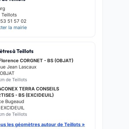
urg
Teillots
 53 51 57 02
ter la mairie
res à Teillots
Florence CORGNET - BS (OBJAT)
nue Jean Lascaux
 OBJAT
km de Teillots
ACONEX TERRA CONSEILS
TISES - BS (EXCIDEUIL)
ace Bugeaud
 EXCIDEUIL
km de Teillots
ous les géomètres autour de Teillots »