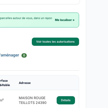
 parcelles autour de vous, dans un rayon
Me localiser »
Voir toutes les autorisations
d'aménager
0
rface
Adresse
bitable
MAISON ROUGE
m²
Détails
TEILLOTS 24390