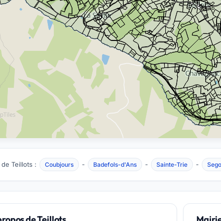
de Teillots :
-
-
-
Coubjours
Badefols-d'Ans
Sainte-Trie
Seg
propos de Teillots
Mairie