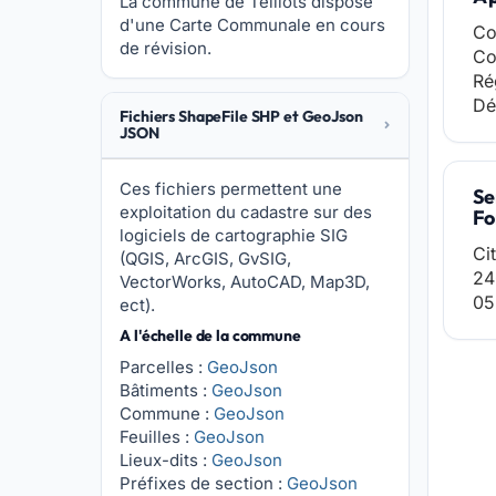
La commune de Teillots dispose
d'une Carte Communale en cours
Co
de révision.
Co
Ré
Dé
Fichiers ShapeFile SHP et GeoJson
JSON
Ces fichiers permettent une
Se
exploitation du cadastre sur des
Fo
logiciels de cartographie SIG
Ci
(QGIS, ArcGIS, GvSIG,
24
VectorWorks, AutoCAD, Map3D,
05
ect).
A l'échelle de la commune
Parcelles :
GeoJson
Bâtiments :
GeoJson
Commune :
GeoJson
Feuilles :
GeoJson
Lieux-dits :
GeoJson
Préfixes de section :
GeoJson