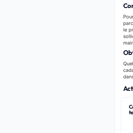
Con
Pour
parc
le p
soll
mair
Obt
Quel
cada
dans
Act
C
t