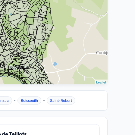
Leaflet
-
-
onzac
Boisseuilh
Saint-Robert
 de Teillots