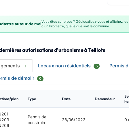
Vous êtes sur place ? Géolocalisez-vous et affichez les
dastre autour de moi
d'un kilomètre, quelle que soit la commune.
dernières autorisations d'urbanisme à Teillots
ogements
Locaux non résidentiels
Permis 
1
5
rmis de démolir
0
Su
ctions/plan
Type
Date
Demandeur
ha
N201
Permis de
N203
28/06/2023
0 
construire
N206