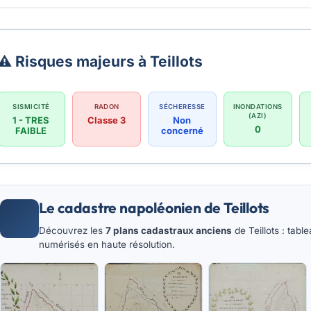
⚠️ Risques majeurs à Teillots
SISMICITÉ
RADON
SÉCHERESSE
INONDATIONS
(AZI)
1 - TRES
Classe 3
Non
0
FAIBLE
concerné
Le cadastre napoléonien de Teillots
Découvrez les
7 plans cadastraux anciens
de Teillots : tabl
numérisés en haute résolution.