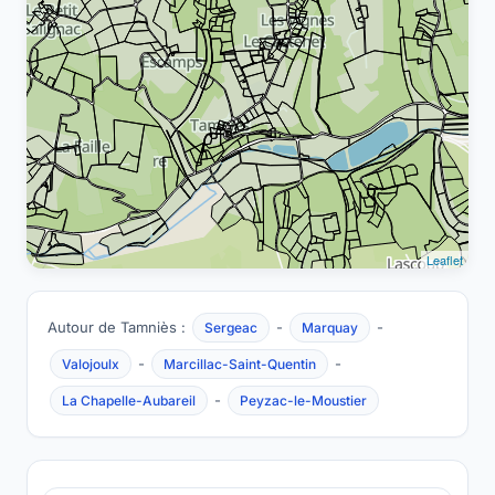
Leaflet
Autour de Tamniès :
-
-
Sergeac
Marquay
-
-
Valojoulx
Marcillac-Saint-Quentin
-
La Chapelle-Aubareil
Peyzac-le-Moustier