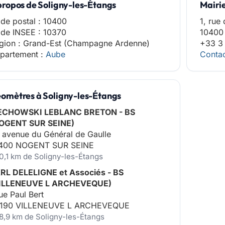
propos de Soligny-les-Étangs
Mairi
de postal : 10400
1, rue 
de INSEE : 10370
10400 
gion : Grand-Est (Champagne Ardenne)
+33 3
partement :
Aube
Contac
omètres à Soligny-les-Étangs
ECHOWSKI LEBLANC BRETON - BS
OGENT SUR SEINE)
 avenue du Général de Gaulle
400 NOGENT SUR SEINE
10,1 km de Soligny-les-Étangs
RL DELELIGNE et Associés - BS
ILLENEUVE L ARCHEVEQUE)
rue Paul Bert
190 VILLENEUVE L ARCHEVEQUE
18,9 km de Soligny-les-Étangs