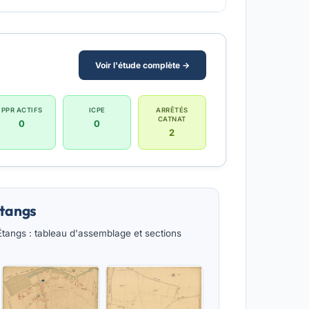
Voir l'étude complète →
PPR ACTIFS
ICPE
ARRÊTÉS
CATNAT
0
0
2
Étangs
tangs : tableau d'assemblage et sections