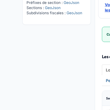
Préfixes de section :
GeoJson
Vo
Sections :
GeoJson
le
Subdivisions fiscales :
GeoJson
Ca
Les 
L
Pe
Se