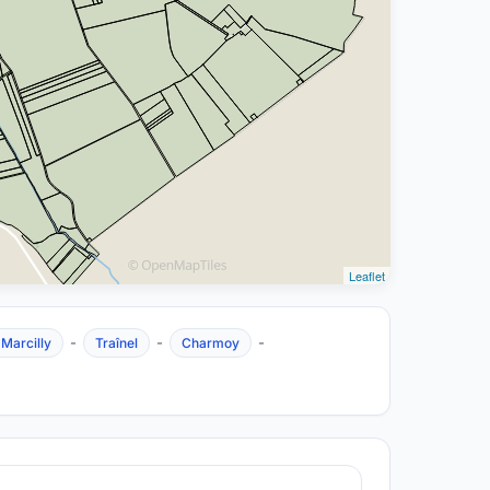
Leaflet
-
-
-
Marcilly
Traînel
Charmoy