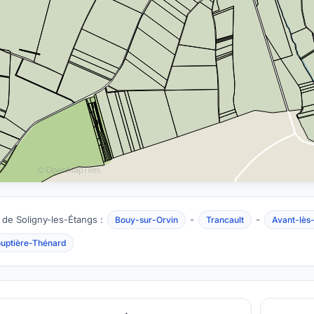
 de Soligny-les-Étangs :
-
-
Bouy-sur-Orvin
Trancault
Avant-lès-
ouptière-Thénard