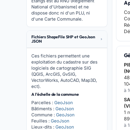
Étangs est au RNU (Réglement
A 
National d'Urbanisme) et ne
Co
dispose donc ni d'un PLU, ni
Co
d'une Carte Communale.
Ré
Dé
Fichiers ShapeFile SHP et GeoJson
JSON
Gé
Ces fichiers permettent une
exploitation du cadastre sur des
PI
logiciels de cartographie SIG
(N
(QGIS, ArcGIS, GvSIG,
48
VectorWorks, AutoCAD, Map3D,
10
ect).
à 
A l'échelle de la commune
SA
Parcelles :
GeoJson
(V
Bâtiments :
GeoJson
1 
Commune :
GeoJson
89
Feuilles :
GeoJson
à 
Lieux-dits :
GeoJson