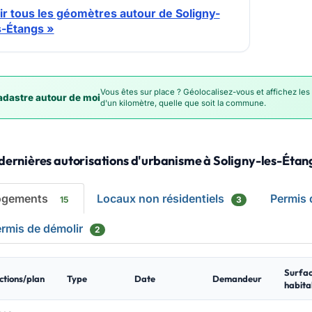
ir tous les géomètres autour de Soligny-
s-Étangs »
Vous êtes sur place ? Géolocalisez-vous et affichez les
dastre autour de moi
d'un kilomètre, quelle que soit la commune.
dernières autorisations d'urbanisme à Soligny-les-Étan
ogements
Locaux non résidentiels
Permis
15
3
rmis de démolir
2
Surfa
ctions/plan
Type
Date
Demandeur
habita