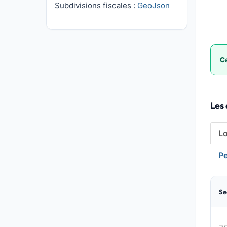
Subdivisions fiscales :
GeoJson
Ca
Les 
L
Pe
Se