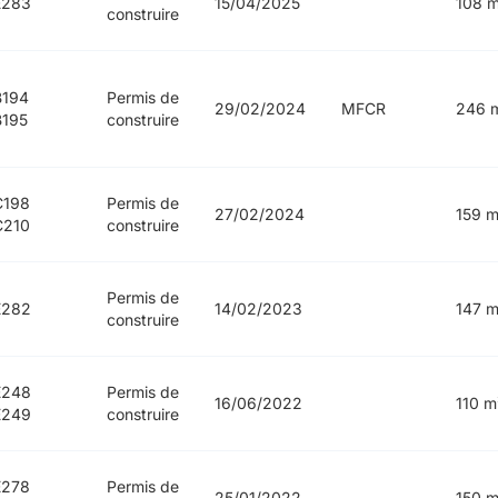
E283
15/04/2025
108 m
construire
B194
Permis de
29/02/2024
MFCR
246 
195
construire
C198
Permis de
27/02/2024
159 m
C210
construire
Permis de
E282
14/02/2023
147 m
construire
E248
Permis de
16/06/2022
110 m
E249
construire
E278
Permis de
25/01/2022
150 m