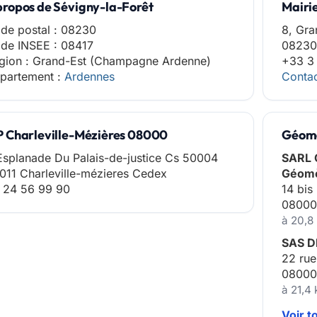
propos de Sévigny-la-Forêt
Mairi
de postal : 08230
8, Gra
de INSEE : 08417
08230 
gion : Grand-Est (Champagne Ardenne)
+33 3
partement :
Ardennes
Contac
P Charleville-Mézières 08000
Géomè
Esplanade Du Palais-de-justice Cs 50004
SARL 
011 Charleville-mézieres Cedex
Géomè
 24 56 99 90
14 bis
08000
à 20,8
SAS D
22 rue
08000
à 21,4
Voir t