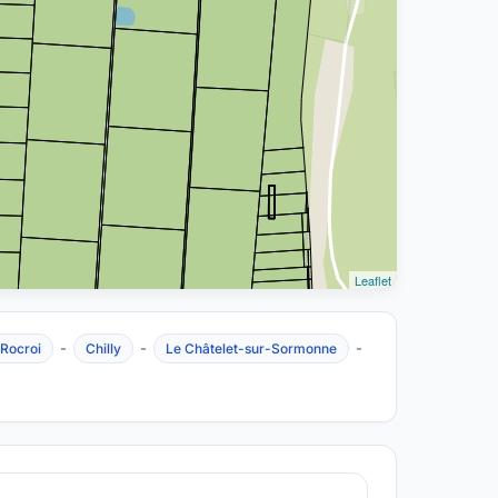
Leaflet
-
-
-
-Rocroi
Chilly
Le Châtelet-sur-Sormonne