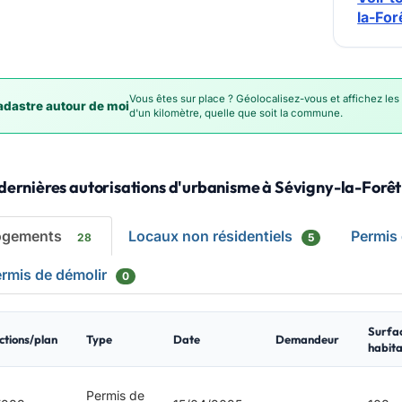
la-For
Vous êtes sur place ? Géolocalisez-vous et affichez les
dastre autour de moi
d'un kilomètre, quelle que soit la commune.
dernières autorisations d'urbanisme à Sévigny-la-Forêt
ogements
Locaux non résidentiels
Permis
28
5
rmis de démolir
0
Surfa
ctions/plan
Type
Date
Demandeur
habita
Permis de