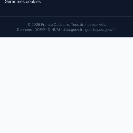
Gérer mes cookies
© 2026 France Cadastre. Tous droits réservés.
Données : DGFiP · DINUM · data.gouv.fr · georisques.gouv.fr