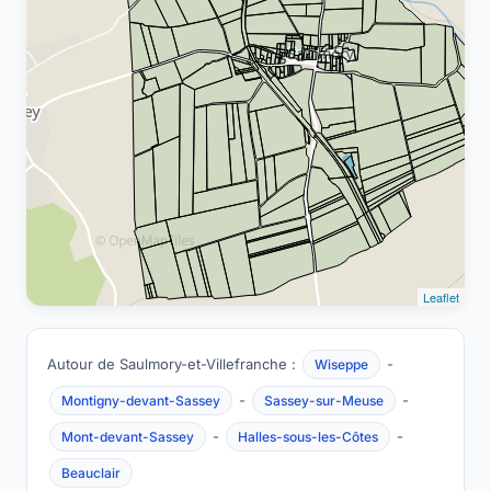
Leaflet
Autour de Saulmory-et-Villefranche :
-
Wiseppe
-
-
Montigny-devant-Sassey
Sassey-sur-Meuse
-
-
Mont-devant-Sassey
Halles-sous-les-Côtes
Beauclair