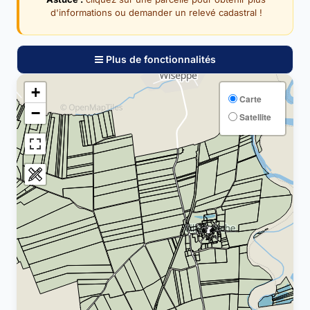
d'informations ou demander un relevé cadastral !
Plus de fonctionnalités
+
Carte
−
Satellite