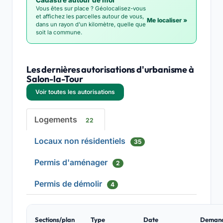
Cadastre autour de moi
Vous êtes sur place ? Géolocalisez-vous
et affichez les parcelles autour de vous,
Me localiser »
dans un rayon d'un kilomètre, quelle que
soit la commune.
Les dernières autorisations d'urbanisme à
Salon-la-Tour
Voir toutes les autorisations
Logements
22
Locaux non résidentiels
35
Permis d'aménager
2
Permis de démolir
4
Sections/plan
Type
Date
Deman