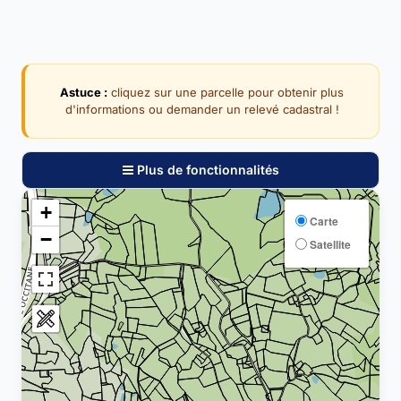
Astuce :
cliquez sur une parcelle pour obtenir plus
d'informations ou demander un relevé cadastral !
Plus de fonctionnalités
+
Carte
−
Satellite