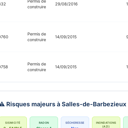
Permis de
832
29/08/2016
construire
Permis de
D760
14/09/2015
construire
Permis de
D758
14/09/2015
construire
⚠️ Risques majeurs à Salles-de-Barbezieux
SISMICITÉ
RADON
SÉCHERESSE
INONDATIONS
(AZI)