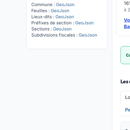
16
Commune :
GeoJson
à 
Feuilles :
GeoJson
Lieux-dits :
GeoJson
Vo
Préfixes de section :
GeoJson
Ba
Sections :
GeoJson
Subdivisions fiscales :
GeoJson
Ca
Les
L
Pe