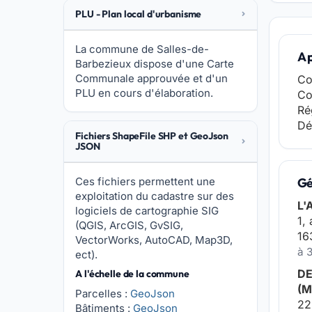
PLU - Plan local d'urbanisme
La commune de Salles-de-
A 
Barbezieux dispose d'une Carte
Communale approuvée et d'un
Co
PLU en cours d'élaboration.
Co
Ré
Dé
Fichiers ShapeFile SHP et GeoJson
JSON
Ces fichiers permettent une
Gé
exploitation du cadastre sur des
L'
logiciels de cartographie SIG
1,
(QGIS, ArcGIS, GvSIG,
16
VectorWorks, AutoCAD, Map3D,
à 
ect).
DE
A l'échelle de la commune
(
Parcelles :
GeoJson
22
Bâtiments :
GeoJson