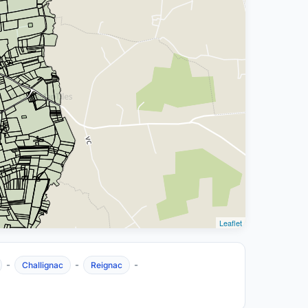
Leaflet
-
-
-
Challignac
Reignac