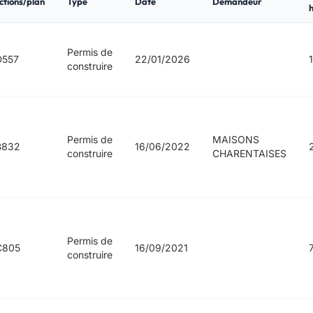
ctions/plan
Type
Date
Demandeur
h
Permis de
D557
22/01/2026
construire
Permis de
MAISONS
B832
16/06/2022
construire
CHARENTAISES
Permis de
C805
16/09/2021
construire