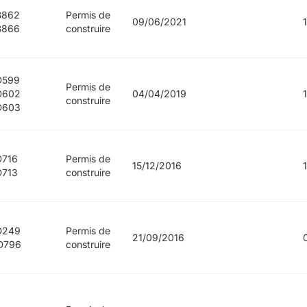
B862
Permis de
09/06/2021
B866
construire
D599
Permis de
D602
04/04/2019
construire
D603
D716
Permis de
15/12/2016
D713
construire
D249
Permis de
21/09/2016
D796
construire