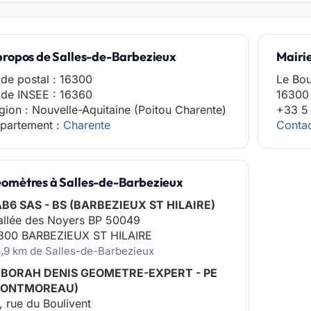
propos de Salles-de-Barbezieux
Mairi
de postal : 16300
Le Bo
de INSEE : 16360
16300 
gion : Nouvelle-Aquitaine (Poitou Charente)
+33 5
partement :
Charente
Contac
omètres à Salles-de-Barbezieux
AB6 SAS - BS (BARBEZIEUX ST HILAIRE)
 allée des Noyers BP 50049
300 BARBEZIEUX ST HILAIRE
3,9 km de Salles-de-Barbezieux
BORAH DENIS GEOMETRE-EXPERT - PE
MONTMOREAU)
, rue du Boulivent