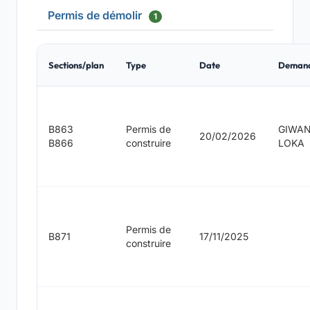
Permis de démolir
1
Sections/plan
Type
Date
Deman
B863
Permis de
GIWA
20/02/2026
B866
construire
LOKA
Permis de
B871
17/11/2025
construire