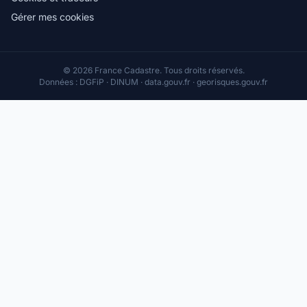
Gérer mes cookies
© 2026 France Cadastre. Tous droits réservés.
Données : DGFiP · DINUM · data.gouv.fr · georisques.gouv.fr