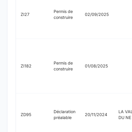
Permis de
ZI27
02/09/2025
construire
Permis de
ZI182
01/08/2025
construire
Déclaration
LA VA
ZD95
20/11/2024
préalable
DU NE