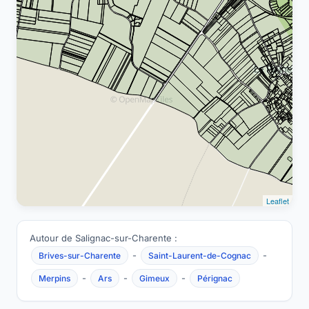
Leaflet
Autour de Salignac-sur-Charente :
-
-
Brives-sur-Charente
Saint-Laurent-de-Cognac
-
-
-
Merpins
Ars
Gimeux
Pérignac