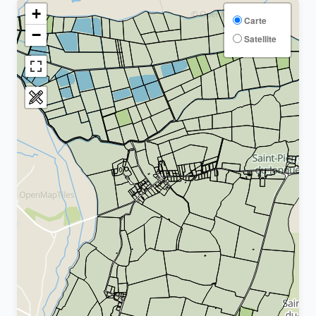
+
Carte
−
Satellite