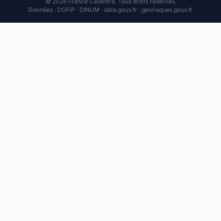
© 2026 France Cadastre. Tous droits réservés.
Données : DGFiP · DINUM · data.gouv.fr · georisques.gouv.fr