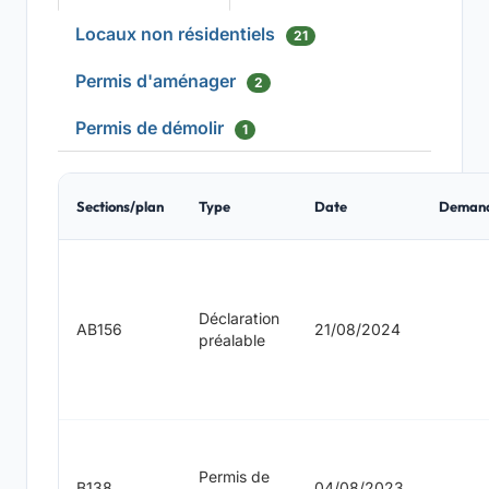
Locaux non résidentiels
21
Permis d'aménager
2
Permis de démolir
1
Sections/plan
Type
Date
Deman
Déclaration
AB156
21/08/2024
préalable
Permis de
B138
04/08/2023