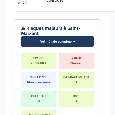
construire
AL27
⚠️ Risques majeurs à Saint-
Maixant
Voir l'étude complète →
SISMICITÉ
RADON
2 - FAIBLE
Classe 3
SÉCHERESSE
INONDATIONS (AZI)
Non concerné
1
PPR ACTIFS
ICPE
0
1