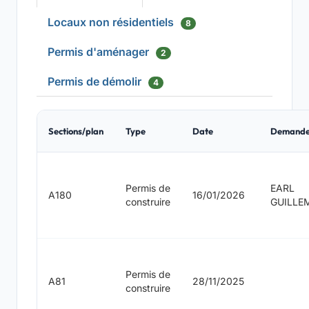
Locaux non résidentiels
8
Permis d'aménager
2
Permis de démolir
4
Sections/plan
Type
Date
Demande
Permis de
EARL
A180
16/01/2026
construire
GUILLE
Permis de
A81
28/11/2025
construire