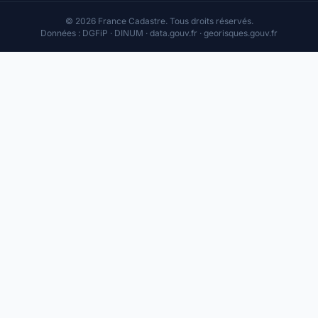
© 2026 France Cadastre. Tous droits réservés.
Données : DGFiP · DINUM · data.gouv.fr · georisques.gouv.fr