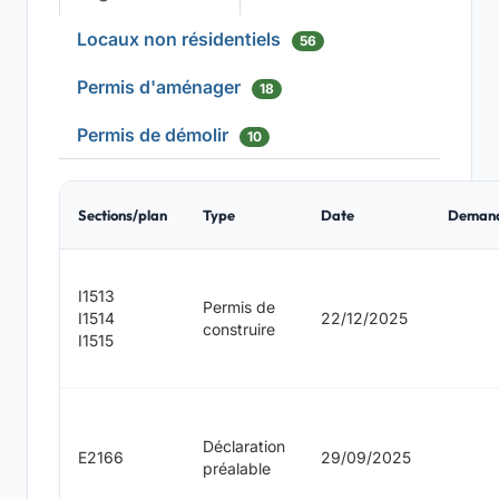
Locaux non résidentiels
56
Permis d'aménager
18
Permis de démolir
10
Sections/plan
Type
Date
Deman
I1513
Permis de
I1514
22/12/2025
construire
I1515
Déclaration
E2166
29/09/2025
préalable