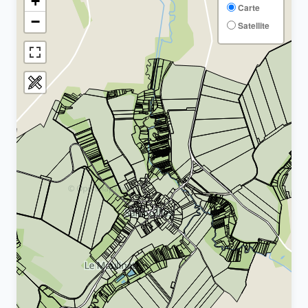
+
Carte
−
Satellite