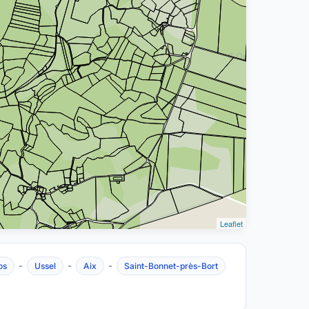
Leaflet
-
-
-
os
Ussel
Aix
Saint-Bonnet-près-Bort