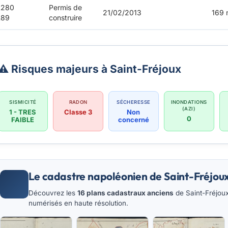
L280
Permis de
21/02/2013
169 
L89
construire
⚠️ Risques majeurs à Saint-Fréjoux
SISMICITÉ
RADON
SÉCHERESSE
INONDATIONS
(AZI)
1 - TRES
Classe 3
Non
0
FAIBLE
concerné
Le cadastre napoléonien de Saint-Fréjou
Découvrez les
16 plans cadastraux anciens
de Saint-Fréjoux
numérisés en haute résolution.