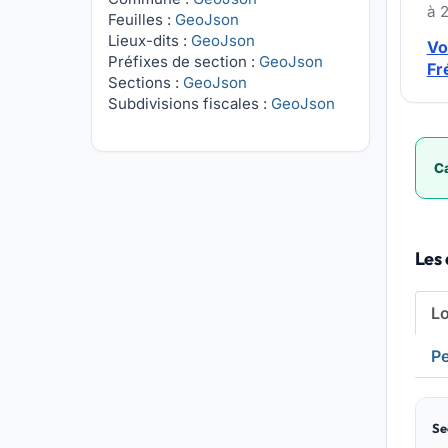
à 
Feuilles :
GeoJson
Lieux-dits :
GeoJson
Vo
Préfixes de section :
GeoJson
Fr
Sections :
GeoJson
Subdivisions fiscales :
GeoJson
Ca
Les 
L
Pe
Se