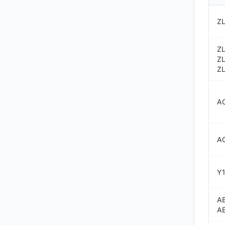
Z
ZL
ZL
ZL
A
AC
Y
A
A