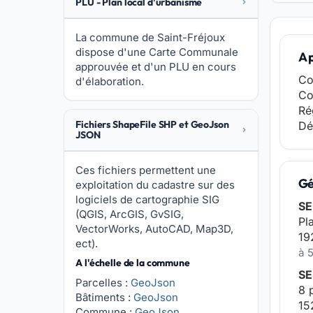
PLU - Plan local d'urbanisme
La commune de Saint-Fréjoux
dispose d'une Carte Communale
A 
approuvée et d'un PLU en cours
Co
d'élaboration.
Co
Ré
Fichiers ShapeFile SHP et GeoJson
Dé
JSON
Ces fichiers permettent une
Gé
exploitation du cadastre sur des
logiciels de cartographie SIG
SE
(QGIS, ArcGIS, GvSIG,
Pl
VectorWorks, AutoCAD, Map3D,
19
ect).
à 
A l'échelle de la commune
SE
Parcelles :
GeoJson
8 
Bâtiments :
GeoJson
15
Commune :
GeoJson