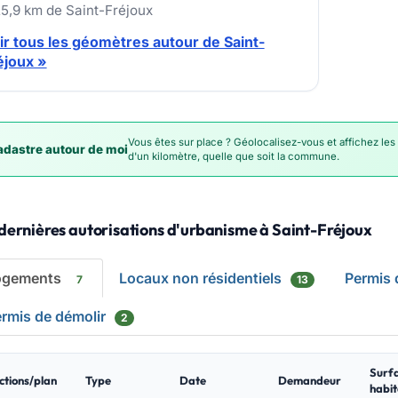
25,9 km de Saint-Fréjoux
ir tous les géomètres autour de Saint-
éjoux »
Vous êtes sur place ? Géolocalisez-vous et affichez les
dastre autour de moi
d'un kilomètre, quelle que soit la commune.
dernières autorisations d'urbanisme à Saint-Fréjoux
ogements
Locaux non résidentiels
Permis
7
13
rmis de démolir
2
Surf
ctions/plan
Type
Date
Demandeur
habit