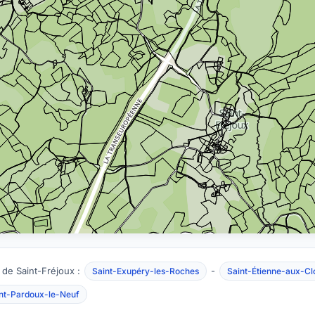
 de Saint-Fréjoux :
-
Saint-Exupéry-les-Roches
Saint-Étienne-aux-Cl
nt-Pardoux-le-Neuf