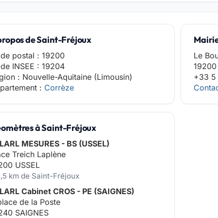
propos de Saint-Fréjoux
Mairi
de postal : 19200
Le Bo
de INSEE : 19204
19200 
gion : Nouvelle-Aquitaine (Limousin)
+33 5
partement :
Corrèze
Contac
omètres à Saint-Fréjoux
LARL MESURES - BS (USSEL)
ace Treich Laplène
200 USSEL
5,5 km de Saint-Fréjoux
LARL Cabinet CROS - PE (SAIGNES)
place de la Poste
240 SAIGNES