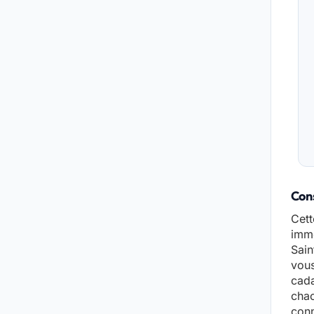
Cons
Cett
immo
Sain
vous
cada
chac
conn