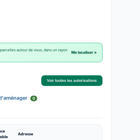
 parcelles autour de vous, dans un rayon
Me localiser »
Voir toutes les autorisations
 d'aménager
0
ace
Adresse
able