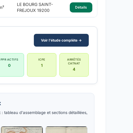
LE BOURG SAINT-
m²
Détails
FREJOUX 19200
Voir l'étude complète →
PPR ACTIFS
ICPE
ARRÊTÉS
CATNAT
0
1
4
x
 : tableau d'assemblage et sections détaillées,