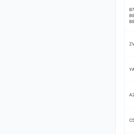
B
B
B
Z
Y
A
C