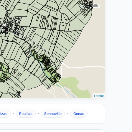
Leaflet
-
-
-
aizac
Rouillac
Sonneville
Genac