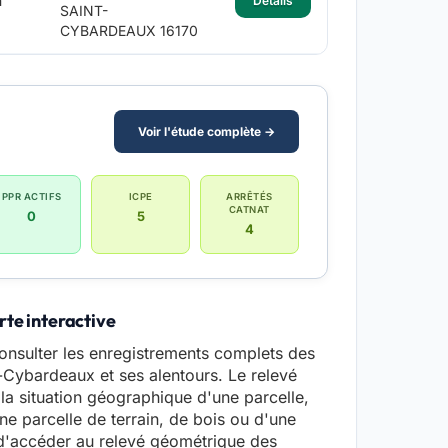
m²
Détails
SAINT-
CYBARDEAUX 16170
Voir l'étude complète →
PPR ACTIFS
ICPE
ARRÊTÉS
CATNAT
0
5
4
rte interactive
nsulter les enregistrements complets des
nt-Cybardeaux et ses alentours. Le relevé
a situation géographique d'une parcelle,
ne parcelle de terrain, de bois ou d'une
d'accéder au relevé géométrique des