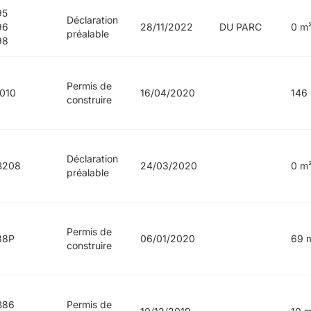
95
Déclaration
96
28/11/2022
DU PARC
0 m
préalable
98
Permis de
010
16/04/2020
146
construire
Déclaration
B208
24/03/2020
0 m
préalable
Permis de
38P
06/01/2020
69 
construire
B86
Permis de