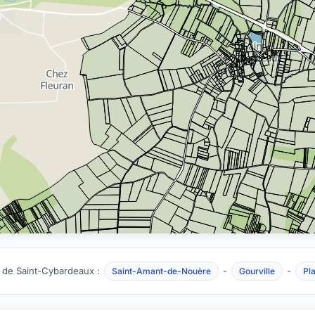
 de Saint-Cybardeaux :
-
-
Saint-Amant-de-Nouère
Gourville
Pl