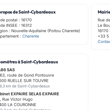
propos de Saint-Cybardeaux
Mairi
de postal : 16170
Rue de
de INSEE : 16312
Le Bo
gion : Nouvelle-Aquitaine (Poitou Charente)
16170
partement :
Charente
+33 5
Contac
omètres à Saint-Cybardeaux
AB6 SAS
63, route de Gond Pontouvre
600 RUELLE SUR TOUVRE
19,3 km de Saint-Cybardeaux
binet EXPAIRE SELAS EXPAIRE
, Rue Victor Hugo
400 LA COURONNE