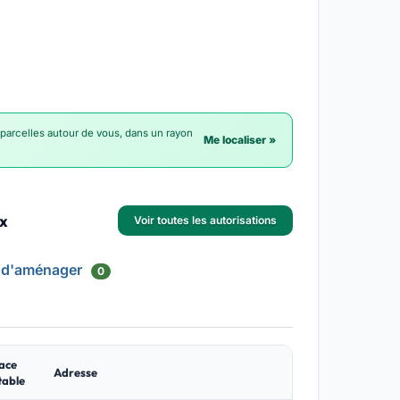
 parcelles autour de vous, dans un rayon
Me localiser »
ux
Voir toutes les autorisations
 d'aménager
0
ace
Adresse
table