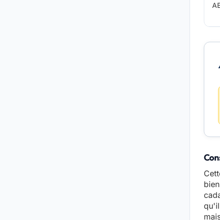
A
Cons
Cett
bien
cada
qu'i
mais