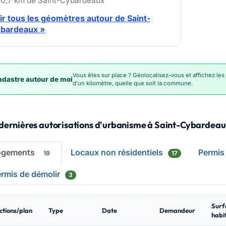
20,7 km de Saint-Cybardeaux
ir tous les géomètres autour de Saint-
bardeaux »
Vous êtes sur place ? Géolocalisez-vous et affichez les
dastre autour de moi
d'un kilomètre, quelle que soit la commune.
 dernières autorisations d'urbanisme à Saint-Cybardea
ogements
Locaux non résidentiels
Permis
19
17
rmis de démolir
3
Surf
ctions/plan
Type
Date
Demandeur
habi