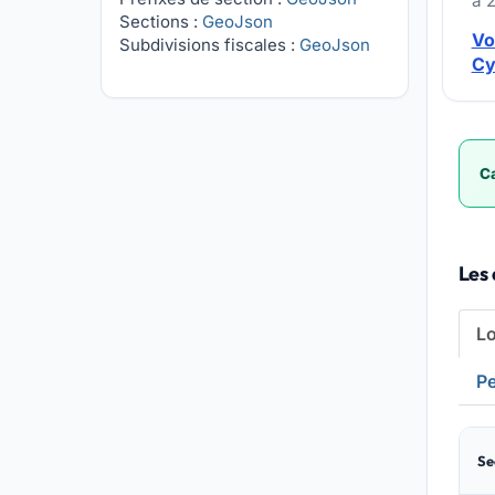
à 
Sections :
GeoJson
Vo
Subdivisions fiscales :
GeoJson
Cy
Ca
Les
L
Pe
Se