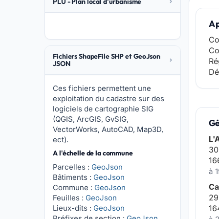
PLU - Plan local d'urbanisme
A 
Co
Co
Fichiers ShapeFile SHP et GeoJson
Ré
JSON
Dé
Ces fichiers permettent une
exploitation du cadastre sur des
logiciels de cartographie SIG
(QGIS, ArcGIS, GvSIG,
Gé
VectorWorks, AutoCAD, Map3D,
L'
ect).
30
A l'échelle de la commune
16
Parcelles :
GeoJson
à 
Bâtiments :
GeoJson
Ca
Commune :
GeoJson
29
Feuilles :
GeoJson
Lieux-dits :
GeoJson
16
Préfixes de section :
GeoJson