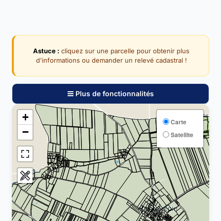
Astuce :
cliquez sur une parcelle pour obtenir plus
d'informations ou demander un relevé cadastral !
Plus de fonctionnalités
+
Carte
−
Satellite