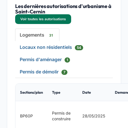
Les dernières autorisations d'urbanisme à
Saint-Cernin
Voir toutes les autorisations
Logements
31
Locaux non résidentiels
54
Permis d'aménager
1
Permis de démolir
7
Sections/plan
Type
Date
Deman
Permis de
BP60P
28/05/2025
construire