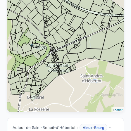
Leaflet
Autour de Saint-Benoît-d'Hébertot :
-
Vieux-Bourg