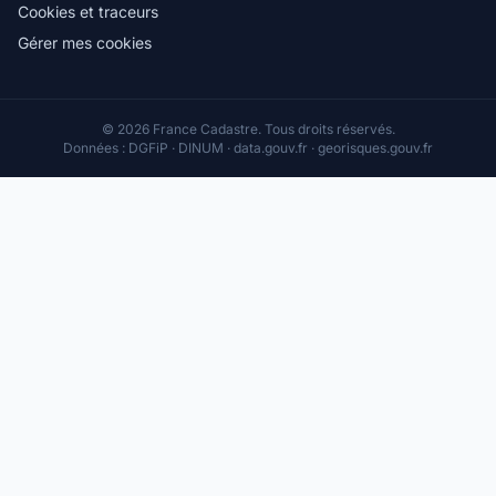
Cookies et traceurs
Gérer mes cookies
© 2026 France Cadastre. Tous droits réservés.
Données : DGFiP · DINUM · data.gouv.fr · georisques.gouv.fr