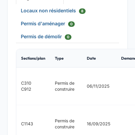
Locaux non résidentiels
8
Permis d'aménager
0
Permis de démolir
0
Sections/plan
Type
Date
Deman
C310
Permis de
06/11/2025
C912
construire
Permis de
C1143
16/09/2025
construire