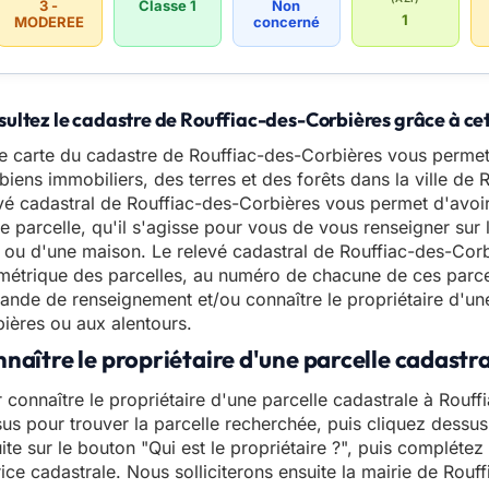
3 -
Classe 1
Non
1
MODEREE
concerné
ultez le cadastre de Rouffiac-des-Corbières grâce à cet
e carte du cadastre de Rouffiac-des-Corbières vous permet
biens immobiliers, des terres et des forêts dans la ville de
vé cadastral de Rouffiac-des-Corbières vous permet d'avoir
e parcelle, qu'il s'agisse pour vous de vous renseigner sur l
 ou d'une maison. Le relevé cadastral de Rouffiac-des-Cor
étrique des parcelles, au numéro de chacune de ces parcel
nde de renseignement et/ou connaître le propriétaire d'une
ières ou aux alentours.
naître le propriétaire d'une parcelle cadastr
 connaître le propriétaire d'une parcelle cadastrale à Rouffi
us pour trouver la parcelle recherchée, puis cliquez dessus
ite sur le bouton "Qui est le propriétaire ?", puis compléte
ice cadastrale. Nous solliciterons ensuite la mairie de Rou