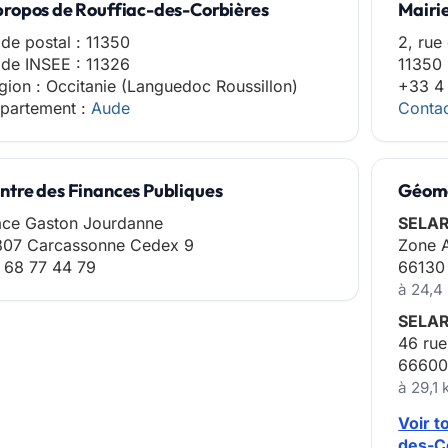
propos de Rouffiac-des-Corbières
Mairi
de postal : 11350
2, rue 
de INSEE : 11326
11350 
gion : Occitanie (Languedoc Roussillon)
+33 4
partement :
Aude
Contac
ntre des Finances Publiques
Géomè
ace Gaston Jourdanne
SELAR
807 Carcassonne Cedex 9
Zone A
 68 77 44 79
66130
à 24,4
SELAR
46 rue
66600
à 29,1
Voir t
des-C