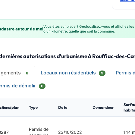
Vous êtes sur place ? Géolocalisez-vous et affichez les
dastre autour de moi
d'un kilomètre, quelle que soit la commune.
dernières autorisations d'urbanisme à Rouffiac-des-Co
ogements
Locaux non résidentiels
Permis 
8
9
rmis de démolir
0
Surfa
ctions/plan
Type
Date
Demandeur
habita
Permis de
B287
23/10/2022
144 m