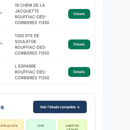
19 CHEM DE LA
JACQUETTE
²
Détails
ROUFFIAC-DES-
CORBIERES 11350
1350 RTE DE
SOULATGE
²
Détails
ROUFFIAC-DES-
CORBIERES 11350
L ESPARRE
²
ROUFFIAC-DES-
Détails
CORBIERES 11350
es
Voir l'étude complète →
PPR ACTIFS
ICPE
ARRÊTÉS
CATNAT