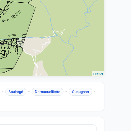
Leaflet
-
-
-
-
Soulatgé
Dernacueillette
Cucugnan