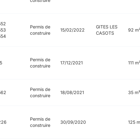
construire
552
Permis de
GITES LES
553
15/02/2022
92 m
construire
CASOTS
554
Permis de
5
17/12/2021
111 m
construire
Permis de
562
18/08/2021
35 m
construire
Permis de
226
30/09/2020
125 m
construire