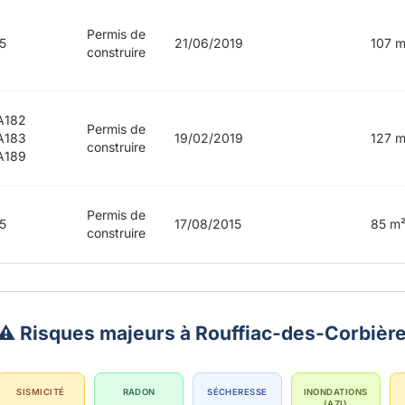
Permis de
5
21/06/2019
107 m
construire
A182
Permis de
A183
19/02/2019
127 m
construire
A189
Permis de
5
17/08/2015
85 m
construire
⚠️ Risques majeurs à Rouffiac-des-Corbièr
SISMICITÉ
RADON
SÉCHERESSE
INONDATIONS
(AZI)