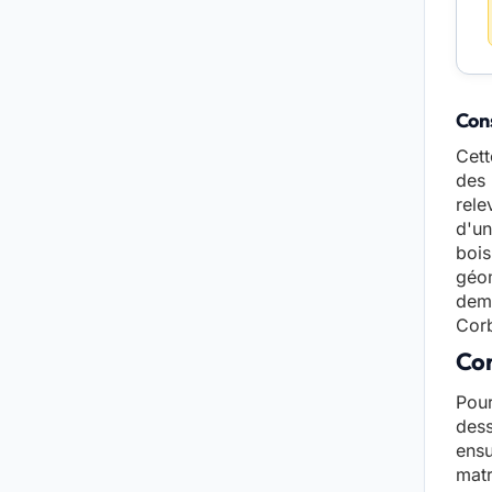
Cons
Cett
des 
rele
d'un
bois
géom
dema
Corb
Con
Pour
dess
ensu
matr