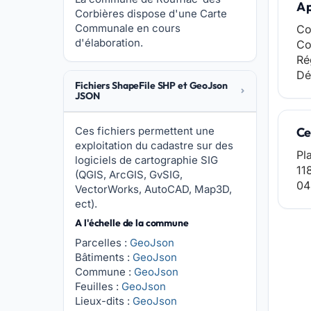
A 
Corbières dispose d'une Carte
Communale en cours
Co
d'élaboration.
Co
Ré
Dé
Fichiers ShapeFile SHP et GeoJson
JSON
Ces fichiers permettent une
Ce
exploitation du cadastre sur des
Pl
logiciels de cartographie SIG
11
(QGIS, ArcGIS, GvSIG,
04
VectorWorks, AutoCAD, Map3D,
ect).
A l'échelle de la commune
Parcelles :
GeoJson
Bâtiments :
GeoJson
Commune :
GeoJson
Feuilles :
GeoJson
Lieux-dits :
GeoJson