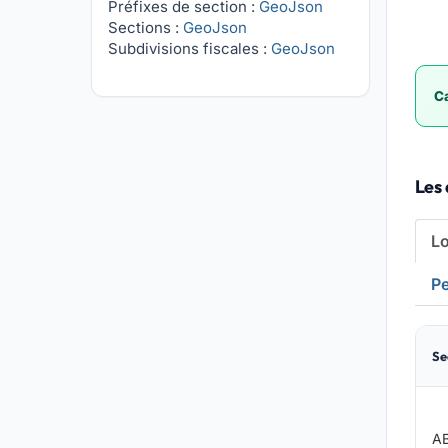
Préfixes de section :
GeoJson
Sections :
GeoJson
Subdivisions fiscales :
GeoJson
Ca
Les 
L
Pe
Se
A