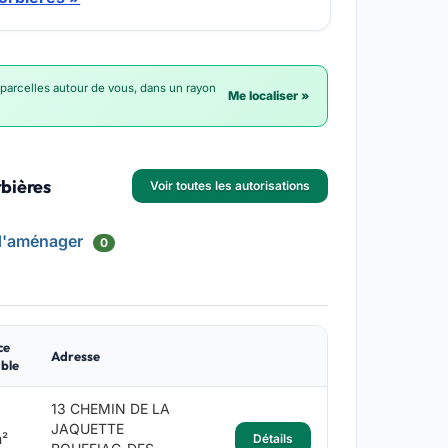
 parcelles autour de vous, dans un rayon
Me localiser »
rbières
Voir toutes les autorisations
d'aménager
0
ce
Adresse
ble
13 CHEMIN DE LA
JAQUETTE
²
Détails