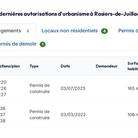
dernières autorisations d'urbanisme à Rosiers-de-Juilla
ogements
Locaux non résidentiels
Permis 
3
4
rmis de démolir
1
Surfa
ctions/plan
Type
Date
Demandeur
habit
220
Permis de
226
03/07/2025
165 
construire
227
136
Permis de
137
03/03/2022
106 
construire
138