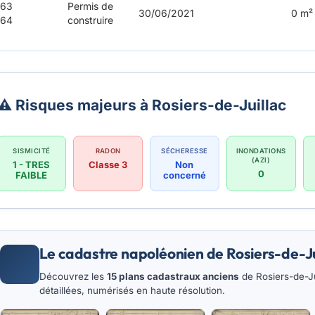
163
Permis de
30/06/2021
0 m²
164
construire
⚠️ Risques majeurs à Rosiers-de-Juillac
SISMICITÉ
RADON
SÉCHERESSE
INONDATIONS
(AZI)
1 - TRES
Classe 3
Non
0
FAIBLE
concerné
Le cadastre napoléonien de Rosiers-de-Ju
Découvrez les
15 plans cadastraux anciens
de Rosiers-de-Ju
détaillées, numérisés en haute résolution.