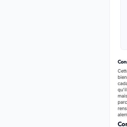
Cons
Cett
bien
cada
qu'i
mais
parc
rens
alen
Con