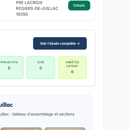
PRE LACROIX
Détails
ROSIERS-DE-JUILLAC
19350
Voir l'étude complète →
PPR ACTIFS
ICPE
ARRÊTÉS
CATNAT
0
0
6
illac
illac : tableau d'assemblage et sections