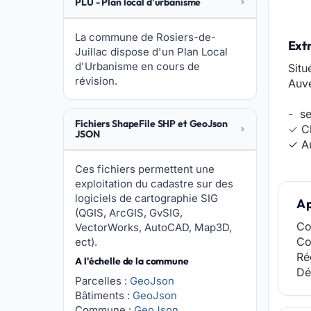
PLU - Plan local d'urbanisme
La commune de Rosiers-de-
Ext
Juillac dispose d'un Plan Local
d'Urbanisme en cours de
Situ
révision.
Auvé
- se
Fichiers ShapeFile SHP et GeoJson
✓
C
JSON
✓ Au
Ces fichiers permettent une
exploitation du cadastre sur des
logiciels de cartographie SIG
A 
(QGIS, ArcGIS, GvSIG,
Co
VectorWorks, AutoCAD, Map3D,
Co
ect).
Ré
A l'échelle de la commune
Dé
Parcelles :
GeoJson
Bâtiments :
GeoJson
Commune :
GeoJson