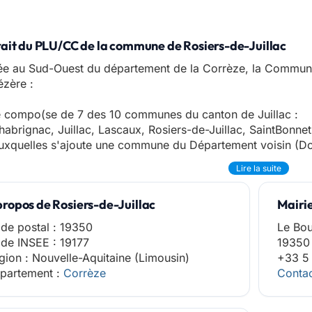
rait du PLU/CC de la commune de Rosiers-de-Juillac
ée au Sud-Ouest du département de la Corrèze, la Commu
zère :
 compo(se de 7 des 10 communes du canton de Juillac :
habrignac, Juillac, Lascaux, Rosiers-de-Juillac, SaintBonnet-
xquelles s'ajoute une commune du Département voisin (Do
Lire la suite
propos de Rosiers-de-Juillac
Mairie
de postal : 19350
Le Bo
de INSEE : 19177
19350 
gion : Nouvelle-Aquitaine (Limousin)
+33 5 
partement :
Corrèze
Contac