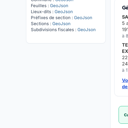
Feuilles :
GeoJson
Gé
Lieux-dits :
GeoJson
SA
Préfixes de section :
GeoJson
5 
Sections :
GeoJson
19
Subdivisions fiscales :
GeoJson
à 
TE
EX
22
24
à 
Vo
de
Ca