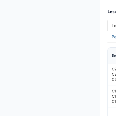
Les 
L
Pe
Se
C
C
C
C
C
C