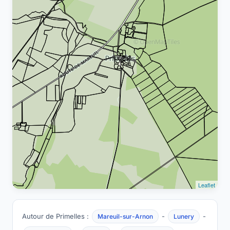
Leaflet
Autour de Primelles :
-
-
Mareuil-sur-Arnon
Lunery