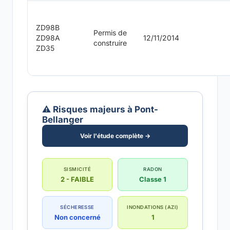
ZD98B
Permis de
ZD98A
12/11/2014
construire
ZD35
⚠️ Risques majeurs à Pont-
Bellanger
Voir l'étude complète →
SISMICITÉ
RADON
2 - FAIBLE
Classe 1
SÉCHERESSE
INONDATIONS (AZI)
Non concerné
1