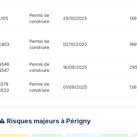
Permis de
A105
20/10/2025
149
construire
Permis de
C403
02/10/2025
189
construire
N546
Permis de
16/09/2025
295
N547
construire
K578
Permis de
01/09/2025
136
K620
construire
⚠️ Risques majeurs à Périgny