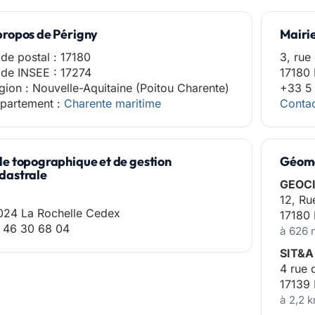
propos de Périgny
Mairi
de postal : 17180
3, rue
de INSEE : 17274
17180 
gion : Nouvelle-Aquitaine (Poitou Charente)
+33 5
partement :
Charente maritime
Contac
le topographique et de gestion
Géomè
dastrale
GEOCI
12, Ru
024 La Rochelle Cedex
17180
 46 30 68 04
à 626 
SIT&A
4 rue 
17139
à 2,2 