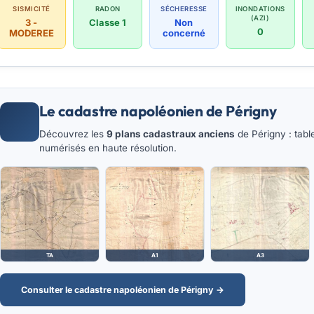
SISMICITÉ
RADON
SÉCHERESSE
INONDATIONS
(AZI)
3 -
Classe 1
Non
0
MODEREE
concerné
Le cadastre napoléonien de Périgny
Découvrez les
9 plans cadastraux anciens
de Périgny : tabl
numérisés en haute résolution.
TA
A1
A3
Consulter le cadastre napoléonien de Périgny →