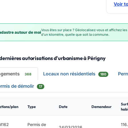
Voir t
Vous êtes sur place ? Géolocalisez-vous et affichez les
dastre autour de moi
d'un kilomètre, quelle que soit la commune.
dernières autorisations d'urbanisme à Périgny
ogements
Locaux non résidentiels
Per
368
180
rmis de démolir
17
Sur
ctions/plan
Type
Date
Demandeur
habi
M162
Permis de
116
24/03/2026