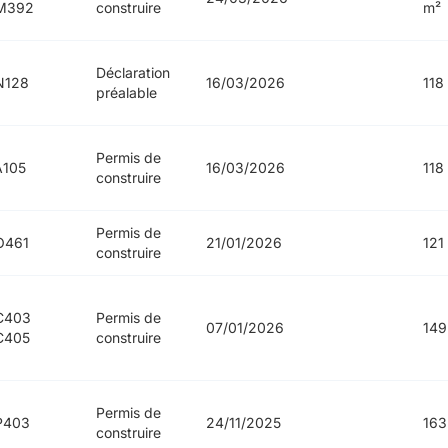
M392
construire
m²
Déclaration
N128
16/03/2026
118
préalable
Permis de
A105
16/03/2026
118
construire
Permis de
O461
21/01/2026
121
construire
C403
Permis de
07/01/2026
149
C405
construire
Permis de
P403
24/11/2025
163
construire