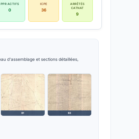
PPR ACTIFS
ICPE
ARRÊTÉS
CATNAT
0
36
9
eau d'assemblage et sections détaillées,
B1
B3