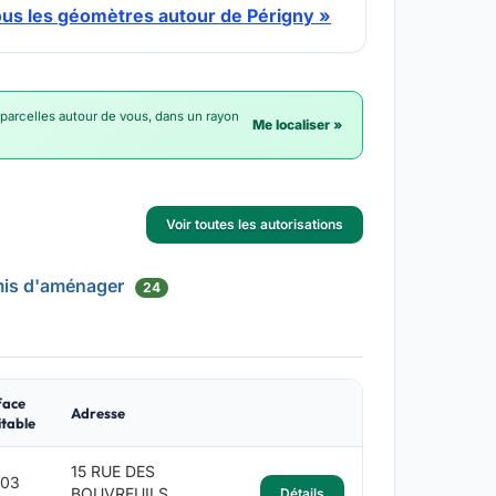
ous les géomètres autour de Périgny »
 parcelles autour de vous, dans un rayon
Me localiser »
Voir toutes les autorisations
mis d'aménager
24
face
Adresse
table
15 RUE DES
.03
BOUVREUILS
Détails