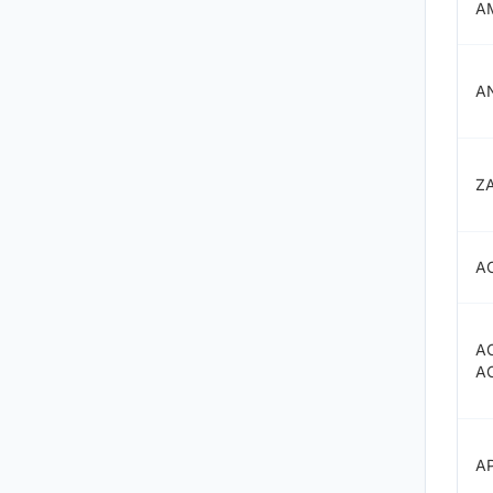
A
A
Z
A
A
A
A