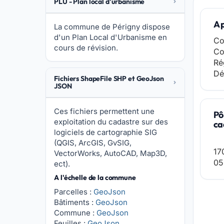
PLU - Plan local d'urbanisme
A 
La commune de Périgny dispose
d'un Plan Local d'Urbanisme en
Co
cours de révision.
Co
Ré
Dé
Fichiers ShapeFile SHP et GeoJson
JSON
Ces fichiers permettent une
Pô
exploitation du cadastre sur des
ca
logiciels de cartographie SIG
(QGIS, ArcGIS, GvSIG,
17
VectorWorks, AutoCAD, Map3D,
05
ect).
A l'échelle de la commune
Parcelles :
GeoJson
Bâtiments :
GeoJson
Commune :
GeoJson
Feuilles :
GeoJson