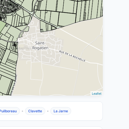
Leaflet
-
-
Puilboreau
Clavette
La Jarne