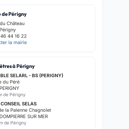
e de Périgny
 du Château
Périgny
 46 44 16 22
ter la mairie
tres à Périgny
BLE SELARL - BS (PERIGNY)
e du Péré
 PERIGNY
m de Périgny
 CONSEIL SELAS
de la Palenne Chagnolet
 DOMPIERRE SUR MER
km de Périgny