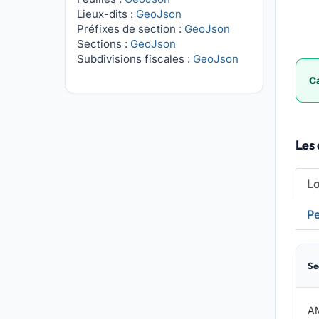
Lieux-dits :
GeoJson
Préfixes de section :
GeoJson
Sections :
GeoJson
Subdivisions fiscales :
GeoJson
Ca
Les 
L
Pe
Se
A