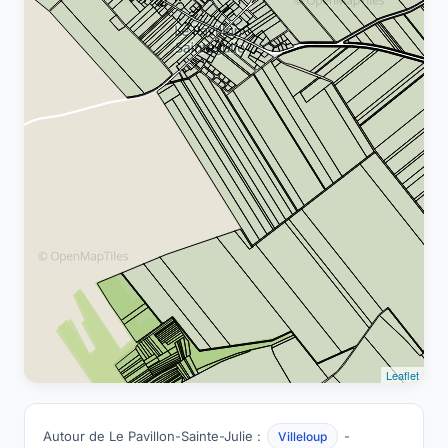
Leaflet
Autour de Le Pavillon-Sainte-Julie :
-
Villeloup