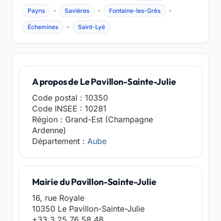
-
-
-
Payns
Savières
Fontaine-les-Grès
-
Échemines
Saint-Lyé
A propos de Le Pavillon-Sainte-Julie
Code postal : 10350
Code INSEE : 10281
Région : Grand-Est (Champagne
Ardenne)
Département :
Aube
Mairie du Pavillon-Sainte-Julie
16, rue Royale
10350 Le Pavillon-Sainte-Julie
+33 3 25 76 58 48