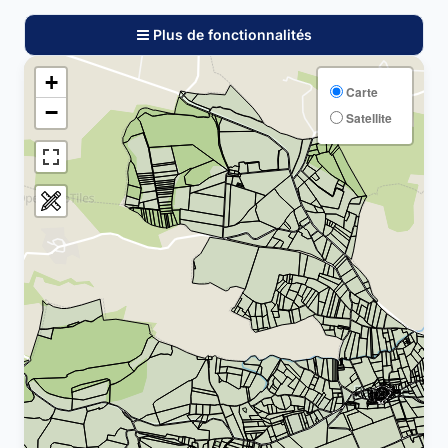
Plus de fonctionnalités
+
Carte
−
Satellite