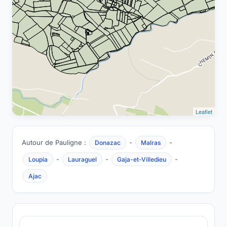
Leaflet
Autour de Pauligne :
-
-
Donazac
Malras
-
-
-
Loupia
Lauraguel
Gaja-et-Villedieu
Ajac