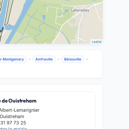
Leaflet
-
-
-
lle-Montgomery
Amfreville
Bénouville
e de Ouistreham
Albert-Lemarignier
 Ouistreham
31 97 73 25