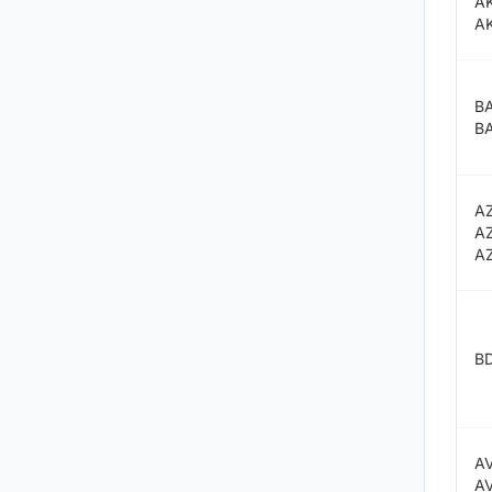
A
A
B
B
A
A
A
B
A
A