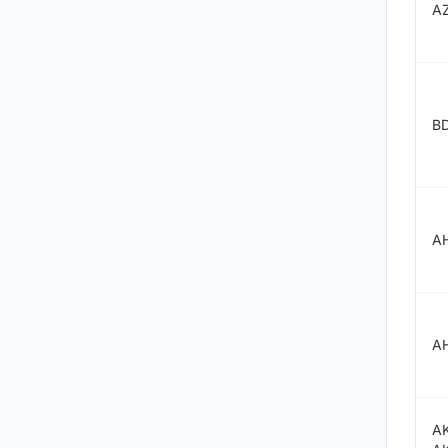
A
B
A
A
A