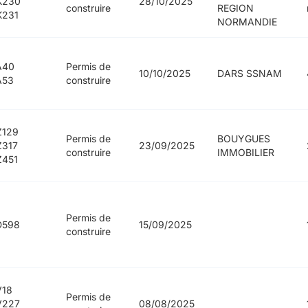
K230
28/10/2025
construire
REGION
K231
NORMANDIE
A40
Permis de
10/10/2025
DARS SSNAM
A53
construire
Z129
Permis de
BOUYGUES
Z317
23/09/2025
construire
IMMOBILIER
Z451
Permis de
D598
15/09/2025
construire
V18
Permis de
V227
08/08/2025