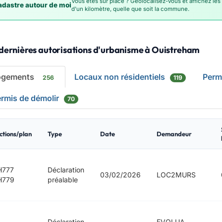
Vous êtes sur place ? Géolocalisez-vous et affichez les
dastre autour de moi
d'un kilomètre, quelle que soit la commune.
 dernières autorisations d'urbanisme à Ouistreham
ogements
Locaux non résidentiels
Perm
256
119
rmis de démolir
70
ctions/plan
Type
Date
Demandeur
H777
Déclaration
03/02/2026
LOC2MURS
H779
préalable
Déclaration
EVOLUA