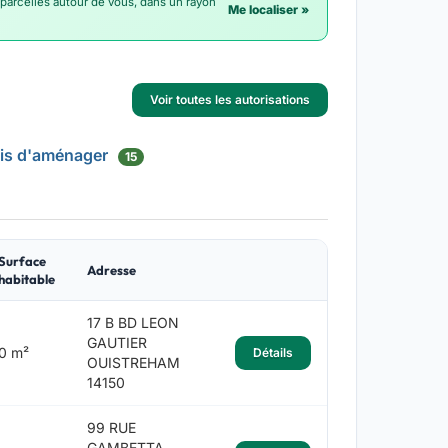
 parcelles autour de vous, dans un rayon
Me localiser »
Voir toutes les autorisations
is d'aménager
15
Surface
Adresse
habitable
17 B BD LEON
GAUTIER
0 m²
Détails
OUISTREHAM
14150
99 RUE
GAMBETTA