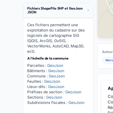
Fichiers ShapeFile SHP et GeoJson
JSON
Ces fichiers permettent une
exploitation du cadastre sur des
logiciels de cartographie SIG
(QGIS, ArcGIS, GvSIG,
VectorWorks, AutoCAD, Map3D,
ect).
Autour
A l'échelle de la commune
Mervi
Parcelles :
GeoJson
Bâtiments :
GeoJson
Commune :
GeoJson
Feuilles :
GeoJson
Lieux-dits :
GeoJson
A 
Préfixes de section :
GeoJson
Co
Sections :
GeoJson
Co
Subdivisions fiscales :
GeoJson
Ré