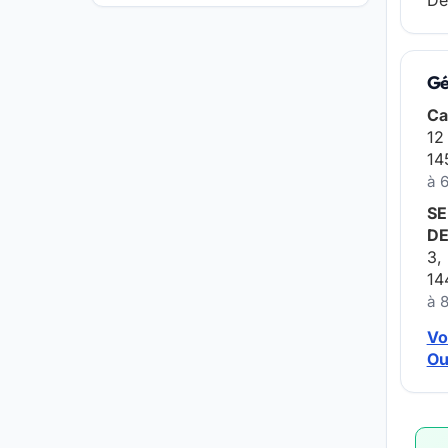
Dé
Gé
Ca
12
14
à 
SE
DE
3,
14
à 
Vo
Ou