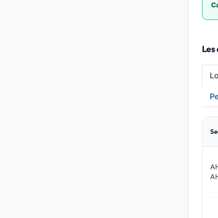
Ca
Les
L
Pe
Se
A
A