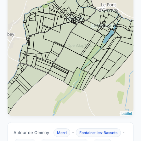
Leaflet
Autour de Ommoy :
-
-
Merri
Fontaine-les-Bassets