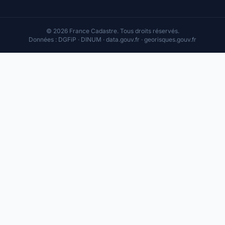
© 2026 France Cadastre. Tous droits réservés.
Données : DGFiP · DINUM · data.gouv.fr · georisques.gouv.fr