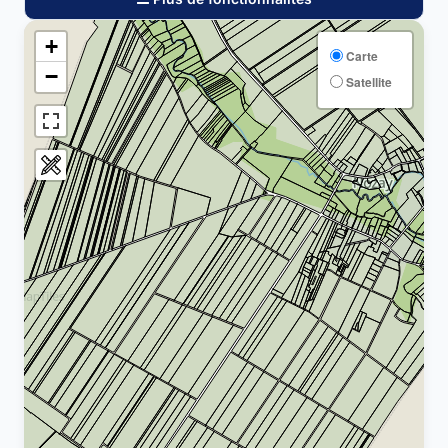
+
Carte
−
Satellite