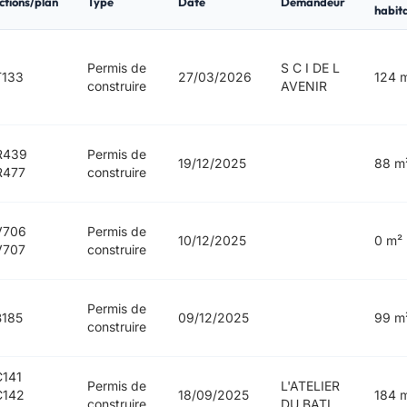
ctions/plan
Type
Date
Demandeur
habit
Permis de
S C I DE L
T133
27/03/2026
124 
construire
AVENIR
R439
Permis de
19/12/2025
88 m
R477
construire
V706
Permis de
10/12/2025
0 m²
V707
construire
Permis de
185
09/12/2025
99 m
construire
141
Permis de
L'ATELIER
C142
18/09/2025
184 
construire
DU BATI