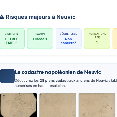
⚠️ Risques majeurs à Neuvic
SISMICITÉ
RADON
SÉCHERESSE
INONDATIONS
(AZI)
1 - TRES
Classe 1
Non
1
FAIBLE
concerné
Le cadastre napoléonien de Neuvic
Découvrez les
28 plans cadastraux anciens
de Neuvic : tabl
numérisés en haute résolution.