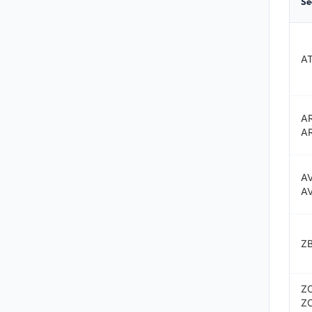
Se
A
A
A
A
A
ZB
ZC
Z