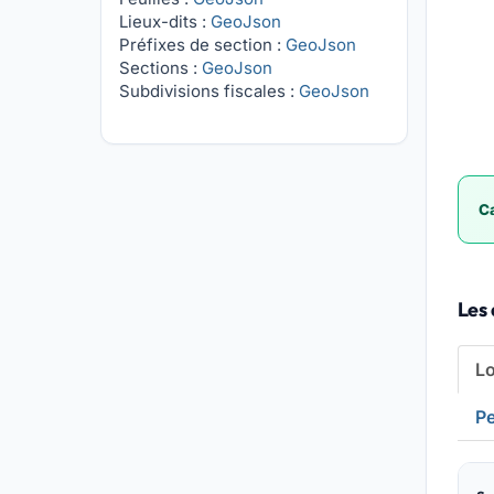
Lieux-dits :
GeoJson
Préfixes de section :
GeoJson
Sections :
GeoJson
Subdivisions fiscales :
GeoJson
Ca
Les 
L
Pe