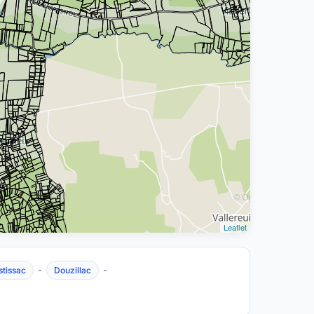
Leaflet
-
-
stissac
Douzillac