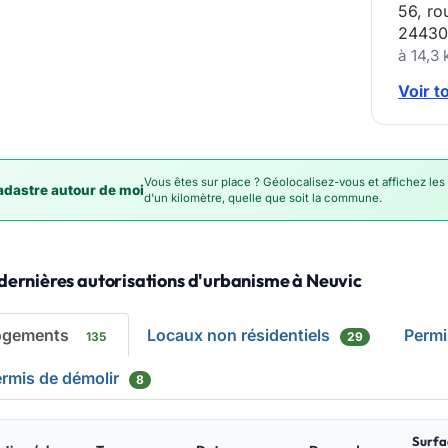
56, ro
24430
à 14,3
Voir t
Vous êtes sur place ? Géolocalisez-vous et affichez les
dastre autour de moi
d'un kilomètre, quelle que soit la commune.
dernières autorisations d'urbanisme à Neuvic
ogements
Locaux non résidentiels
Perm
135
29
rmis de démolir
8
Surfa