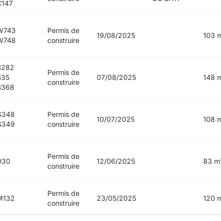
C147
W743
Permis de
19/08/2025
103 
W748
construire
B282
Permis de
B35
07/08/2025
148 
construire
B368
S348
Permis de
10/07/2025
108 
S349
construire
Permis de
D30
12/06/2025
83 m
construire
Permis de
M132
23/05/2025
120 
construire