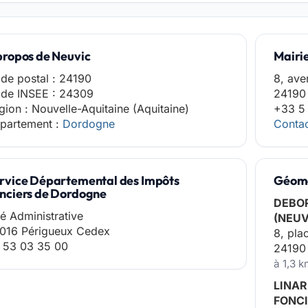
propos de Neuvic
Mairi
de postal : 24190
8, ave
de INSEE : 24309
24190
gion : Nouvelle-Aquitaine (Aquitaine)
+33 5
partement :
Dordogne
Contac
rvice Départemental des Impôts
Géomè
nciers de Dordogne
DEBOR
té Administrative
(NEUV
016 Périgueux Cedex
8, pla
 53 03 35 00
24190
à 1,3 
LINAR
FONCI