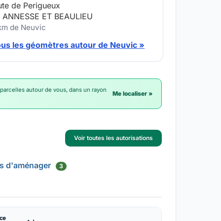
ute de Perigueux
 ANNESSE ET BEAULIEU
 km de Neuvic
ous les géomètres autour de Neuvic »
 parcelles autour de vous, dans un rayon
Me localiser »
Voir toutes les autorisations
is d'aménager
3
ce