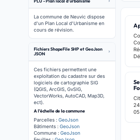
PLU - Plan local d'urbanisme
La commune de Neuvic dispose
d'un Plan Local d'Urbanisme en
A 
cours de révision.
Co
Co
Fichiers ShapeFile SHP et GeoJson
Ré
JSON
Dé
Ces fichiers permettent une
exploitation du cadastre sur des
Se
logiciels de cartographie SIG
Fo
(QGIS, ArcGIS, GvSIG,
VectorWorks, AutoCAD, Map3D,
Ci
ect).
24
A l'échelle de la commune
05
Parcelles :
GeoJson
Bâtiments :
GeoJson
Commune :
GeoJson
Feuilles :
GeoJson