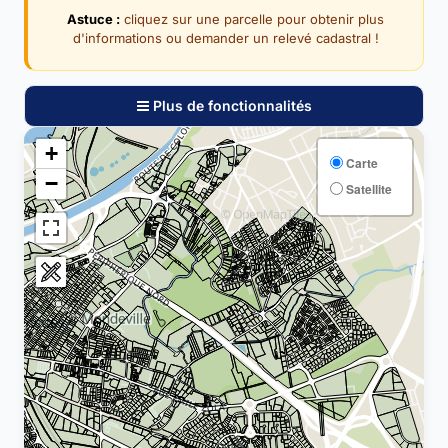
Astuce :
cliquez sur une parcelle pour obtenir plus
d'informations ou demander un relevé cadastral !
Plus de fonctionnalités
+
Carte
−
Satellite