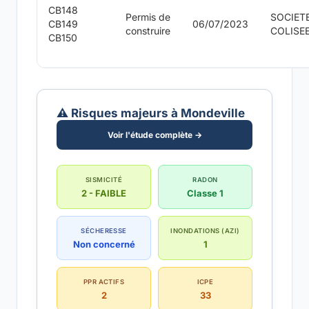
CB148
Permis de
SOCIET
CB149
06/07/2023
construire
COLISE
CB150
⚠️ Risques majeurs à Mondeville
Voir l'étude complète →
SISMICITÉ
RADON
2 - FAIBLE
Classe 1
SÉCHERESSE
INONDATIONS (AZI)
Non concerné
1
PPR ACTIFS
ICPE
2
33