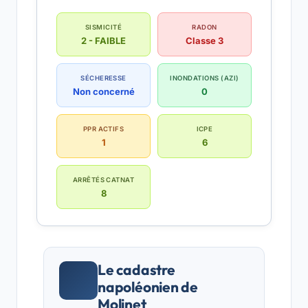
SISMICITÉ
RADON
2 - FAIBLE
Classe 3
SÉCHERESSE
INONDATIONS (AZI)
Non concerné
0
PPR ACTIFS
ICPE
1
6
ARRÊTÉS CATNAT
8
Le cadastre
napoléonien de
Molinet