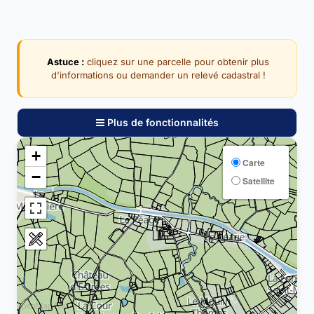
Astuce :
cliquez sur une parcelle pour obtenir plus
d'informations ou demander un relevé cadastral !
Plus de fonctionnalités
+
Carte
−
Satellite