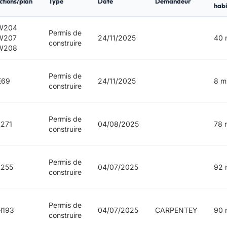
ctions/plan
Type
Date
Demandeur
habi
W204
Permis de
W207
24/11/2025
40 
construire
W208
Permis de
E69
24/11/2025
8 m
construire
Permis de
271
04/08/2025
78 
construire
Permis de
L255
04/07/2025
92 
construire
Permis de
H193
04/07/2025
CARPENTEY
90 
construire