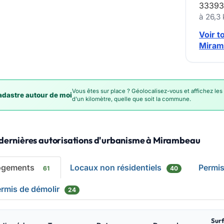
33393
à 26,3
Voir t
Miram
Vous êtes sur place ? Géolocalisez-vous et affichez les
dastre autour de moi
d'un kilomètre, quelle que soit la commune.
 dernières autorisations d'urbanisme à Mirambeau
ogements
Locaux non résidentiels
Permi
61
40
rmis de démolir
24
Sur