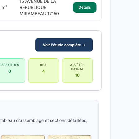
15 AVENUE DE LA
 m²
REPUBLIQUE
Détails
MIRAMBEAU 17150
Voir l'étude complète →
PPR ACTIFS
ICPE
ARRÊTÉS
CATNAT
0
4
10
ableau d'assemblage et sections détaillées,