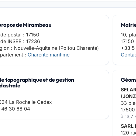
propos de Mirambeau
Mairi
de postal : 17150
10, pl
de INSEE : 17236
17150
gion : Nouvelle-Aquitaine (Poitou Charente)
+33 5
partement :
Charente maritime
Contac
le topographique et de gestion
Géomè
dastrale
SELAR
(JONZ
024 La Rochelle Cedex
33 pla
 46 30 68 04
17500
à 13,7
SARL
120 ru