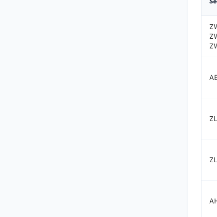
Se
Z
Z
Z
A
ZL
Z
A