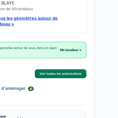
 BLAYE
 km de Mirambeau
ous les géomètres autour de
beau »
 parcelles autour de vous, dans un rayon
Me localiser »
Voir toutes les autorisations
s d'aménager
4
face