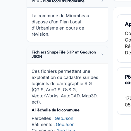
PLU - Plan local d'urbanisme
La commune de Mirambeau
dispose d'un Plan Local
A 
d'Urbanisme en cours de
Co
révision.
Co
Ré
Fichiers ShapeFile SHP et GeoJson
Dé
JSON
Ces fichiers permettent une
Pô
exploitation du cadastre sur des
ca
logiciels de cartographie SIG
(QGIS, ArcGIS, GvSIG,
VectorWorks, AutoCAD, Map3D,
17
ect).
05
A l'échelle de la commune
Parcelles :
GeoJson
Bâtiments :
GeoJson
Commune :
GeoJson