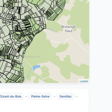
Leaflet
-
-
-
Dizant-du-Bois
Pleine-Selve
Semillac