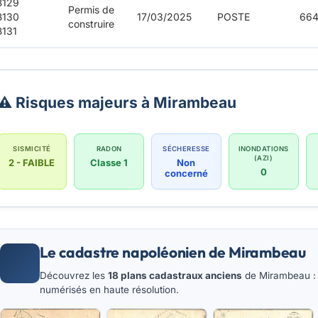
B129
Permis de
B130
17/03/2025
POSTE
664
construire
131
⚠️ Risques majeurs à Mirambeau
SISMICITÉ
RADON
SÉCHERESSE
INONDATIONS
(AZI)
2 - FAIBLE
Classe 1
Non
0
concerné
Le cadastre napoléonien de Mirambeau
Découvrez les
18 plans cadastraux anciens
de Mirambeau : t
numérisés en haute résolution.