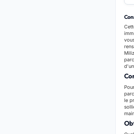
Cons
Cett
immo
vous
rens
Mili
parc
d'un
Con
Pour
parc
le p
soll
mair
Obt