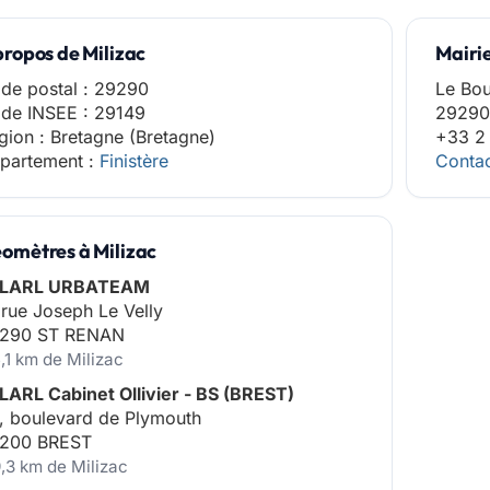
propos de Milizac
Mairi
de postal : 29290
Le Bo
de INSEE : 29149
29290
gion : Bretagne (Bretagne)
+33 2
partement :
Finistère
Contac
omètres à Milizac
LARL URBATEAM
 rue Joseph Le Velly
290 ST RENAN
,1 km de Milizac
LARL Cabinet Ollivier - BS (BREST)
, boulevard de Plymouth
200 BREST
9,3 km de Milizac