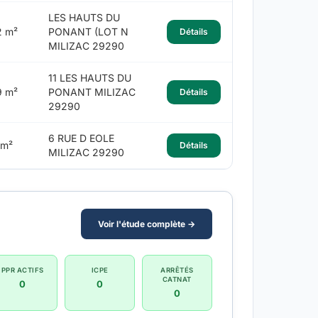
LES HAUTS DU
2 m²
PONANT (LOT N
Détails
MILIZAC 29290
11 LES HAUTS DU
9 m²
PONANT MILIZAC
Détails
29290
6 RUE D EOLE
 m²
Détails
MILIZAC 29290
Voir l'étude complète →
PPR ACTIFS
ICPE
ARRÊTÉS
CATNAT
0
0
0