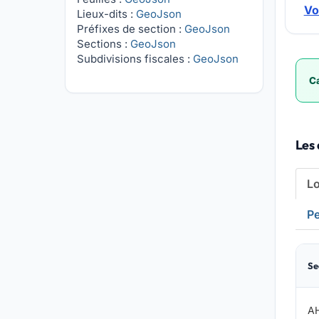
Vo
Lieux-dits :
GeoJson
Préfixes de section :
GeoJson
Sections :
GeoJson
Subdivisions fiscales :
GeoJson
Ca
Les 
L
Pe
Se
A