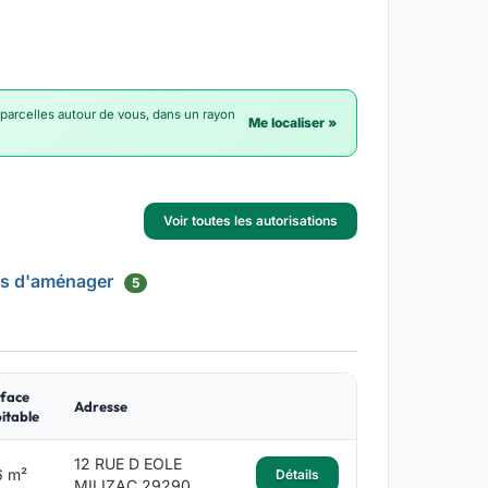
 parcelles autour de vous, dans un rayon
Me localiser »
Voir toutes les autorisations
is d'aménager
5
face
Adresse
itable
12 RUE D EOLE
6 m²
Détails
MILIZAC 29290