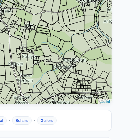
Leaflet
-
-
al
Bohars
Guilers