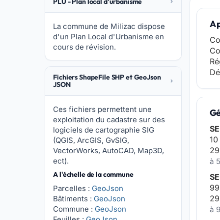
PLU - Plan local d'urbanisme
A 
La commune de Milizac dispose
d'un Plan Local d'Urbanisme en
Co
cours de révision.
Co
Ré
Dé
Fichiers ShapeFile SHP et GeoJson
JSON
Ces fichiers permettent une
Gé
exploitation du cadastre sur des
SE
logiciels de cartographie SIG
10
(QGIS, ArcGIS, GvSIG,
29
VectorWorks, AutoCAD, Map3D,
ect).
à 5
A l'échelle de la commune
SE
99
Parcelles :
GeoJson
29
Bâtiments :
GeoJson
Commune :
GeoJson
à 
Feuilles :
GeoJson