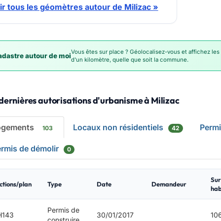
ir tous les géomètres autour de Milizac »
Vous êtes sur place ? Géolocalisez-vous et affichez les
dastre autour de moi
d'un kilomètre, quelle que soit la commune.
dernières autorisations d'urbanisme à Milizac
ogements
Locaux non résidentiels
Perm
103
42
rmis de démolir
0
Sur
ctions/plan
Type
Date
Demandeur
hab
Permis de
H143
30/01/2017
10
construire