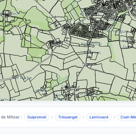
 de Milizac :
-
-
-
Guipronvel
Tréouergat
Lanrivoaré
Coat-Mé