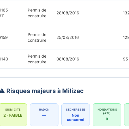
H165
Permis de
28/08/2016
13
11
construire
Permis de
H159
25/08/2016
12
construire
Permis de
H140
08/08/2016
95
construire
⚠️ Risques majeurs à Milizac
SISMICITÉ
RADON
SÉCHERESSE
INONDATIONS
(AZI)
2 - FAIBLE
—
Non
0
concerné