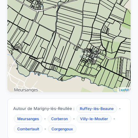
Leaflet
Autour de Marigny-lès-Reullée :
-
Ruffey-lès-Beaune
-
-
-
Meursanges
Corberon
Villy-le-Moutier
-
Combertault
Corgengoux