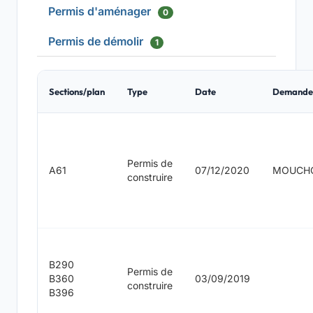
Permis d'aménager
0
Permis de démolir
1
Sections/plan
Type
Date
Demande
Permis de
A61
07/12/2020
MOUCH
construire
B290
Permis de
B360
03/09/2019
construire
B396