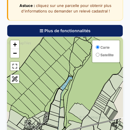
Astuce :
cliquez sur une parcelle pour obtenir plus
d'informations ou demander un relevé cadastral !
Plus de fonctionnalités
+
Carte
−
Satellite