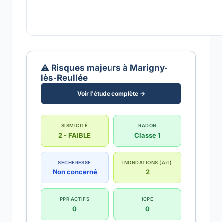
⚠️ Risques majeurs à Marigny-
lès-Reullée
Voir l'étude complète →
SISMICITÉ
RADON
2 - FAIBLE
Classe 1
SÉCHERESSE
INONDATIONS (AZI)
Non concerné
2
PPR ACTIFS
ICPE
0
0