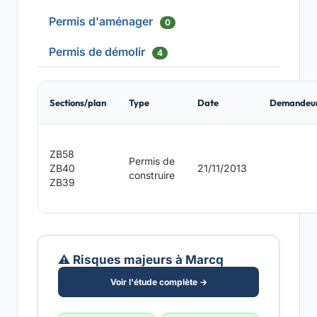
Permis d'aménager
0
Permis de démolir
4
Sections/plan
Type
Date
Demandeu
ZB58
Permis de
ZB40
21/11/2013
construire
ZB39
⚠️ Risques majeurs à Marcq
Voir l'étude complète →