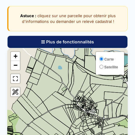
Astuce :
cliquez sur une parcelle pour obtenir plus
d'informations ou demander un relevé cadastral !
Plus de fonctionnalités
+
Carte
−
Satellite