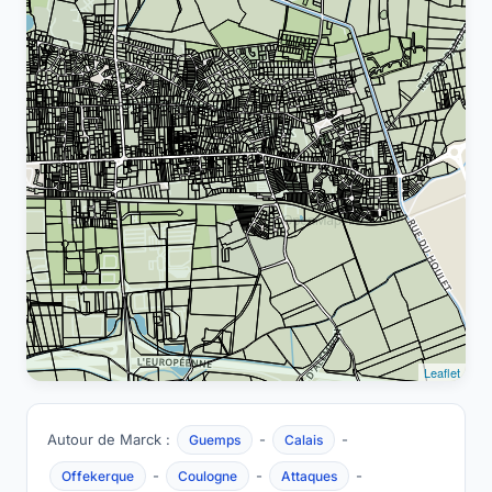
Leaflet
Autour de Marck :
-
-
Guemps
Calais
-
-
-
Offekerque
Coulogne
Attaques