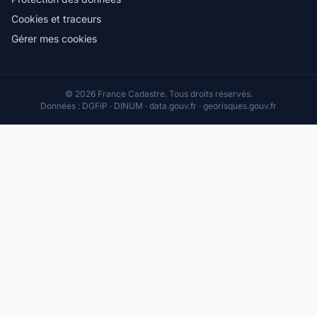
Cookies et traceurs
Gérer mes cookies
© 2026 France Cadastre. Tous droits réservés.
Données : DGFiP · DINUM · data.gouv.fr · georisques.gouv.fr