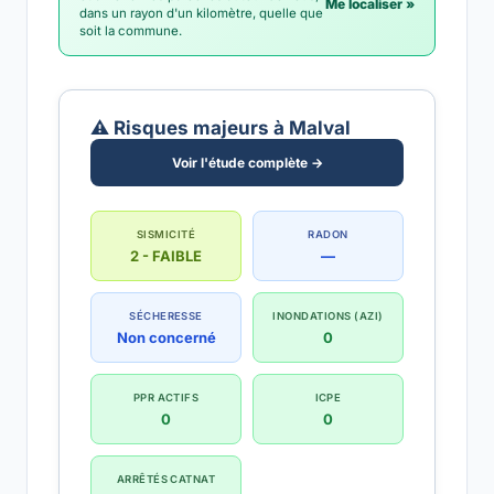
Me localiser »
dans un rayon d'un kilomètre, quelle que
soit la commune.
⚠️ Risques majeurs à Malval
Voir l'étude complète →
SISMICITÉ
RADON
2 - FAIBLE
—
SÉCHERESSE
INONDATIONS (AZI)
Non concerné
0
PPR ACTIFS
ICPE
0
0
ARRÊTÉS CATNAT