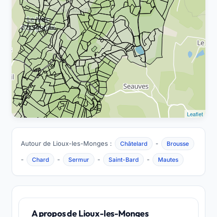
Leaflet
Autour de Lioux-les-Monges :
-
Châtelard
Brousse
-
-
-
-
Chard
Sermur
Saint-Bard
Mautes
A propos de Lioux-les-Monges